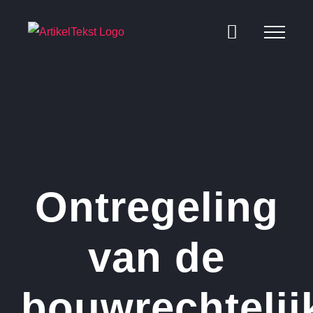
Ga
naar
inhoud
Ontregeling
van de
bouwrechtelij