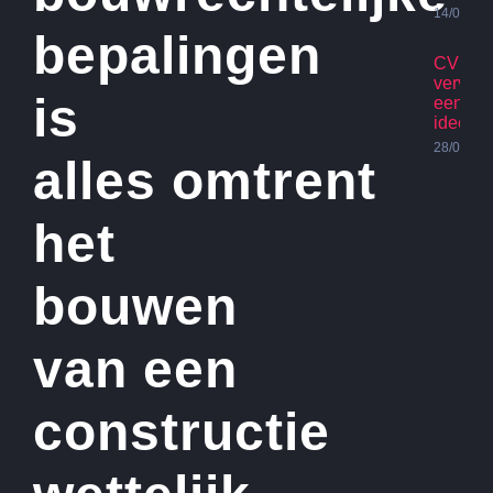
14/07/20
bepalingen
CV Ket
vervan
is
een go
idee?
28/06/20
alles omtrent
het
bouwen
van een
constructie