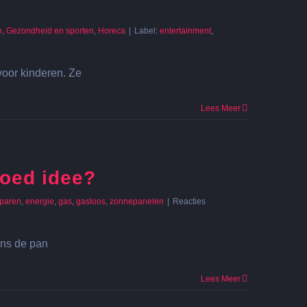
n
,
Gezondheid en sporten
,
Horeca
|
Label:
entertainment
,
voor kinderen. Ze
Lees Meer
goed idee?
paren
,
energie
,
gas
,
gasloos
,
zonnepanelen
|
Reacties
ens de pan
Lees Meer