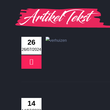
Ga
naar
inhoud
26
26/07/2024
14