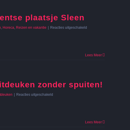
entse plaatsje Sleen
voor
n
,
Horeca
,
Reizen en vakantie
|
Reacties uitgeschakeld
E-
chopper
huren
in
het
Lees Meer
Drentse
plaatsje
Sleen
itdeuken zonder spuiten!
voor
itdeuken
|
Reacties uitgeschakeld
Kleine
deuk
in
de
auto?
Lees Meer
Uitdeuken