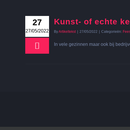
Kunst- of echte k
27
27/05/2022
By
Artikeltekst
|
27/05/2022
|
Categorieën:
Fee
In vele gezinnen maar ook bij bedrijv