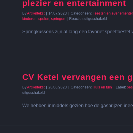
plezier en entertainment
By
Artikeltekst
|
14/07/2023
|
Categorieën:
Feesten en evenemente
voor
kinderen
,
spelen
,
springen
|
Reacties uitgeschakeld
Springkussens
voor
Springkussens zijn al lang een favoriet speeltoestel 
kinderen:
nog
steeds
veilig
plezier
en
entertainment
CV Ketel vervangen een 
By
Artikeltekst
|
28/06/2023
|
Categorieën:
Huis en tuin
|
Label:
bes
voor
uitgeschakeld
CV
Ketel
We hebben inmiddels gezien hoe de gasprijzen ine
vervangen
een
goed
idee?