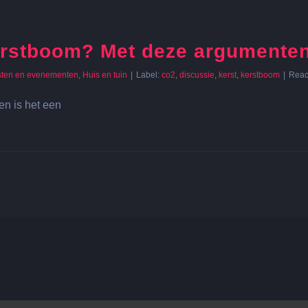
erstboom? Met deze argumenten 
sten en evenementen
,
Huis en tuin
|
Label:
co2
,
discussie
,
kerst
,
kerstboom
|
Reac
en is het een