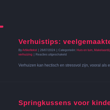
Verhuistips: veelgemaakt
By
Artikeltekst
|
26/07/2024
|
Categorieën:
Huis en tuin
,
Makelaardij
voor
verhuizing
|
Reacties uitgeschakeld
Verhuistips:
veelgemaakte
Verhuizen kan hectisch en stressvol zijn, vooral als e
fouten
voorkomen
Springkussens voor kinde