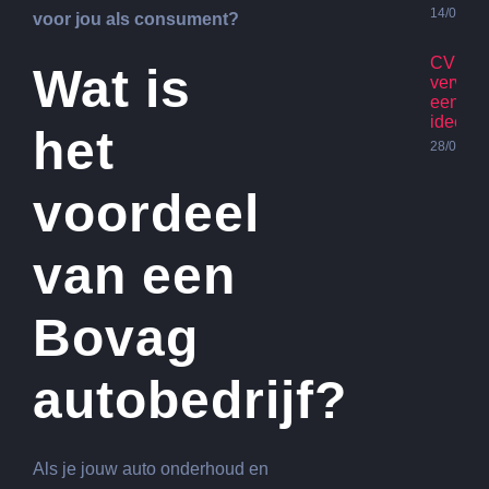
14/07/20
voor jou als consument?
CV Ket
Wat is
vervan
een go
idee?
het
28/06/20
voordeel
van een
Bovag
autobedrijf?
Als je jouw auto onderhoud en