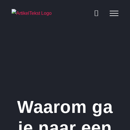
Ga
naar
inhoud
Waarom ga
je naar een