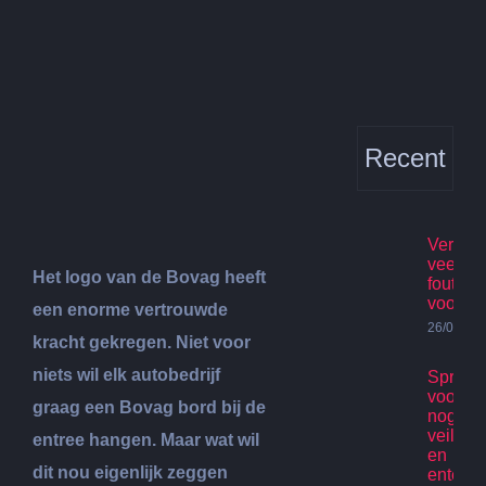
Bekijk
grotere
afbeelding
Recent
Verhuis
veelge
Het logo van de Bovag heeft
fouten
voorko
een enorme vertrouwde
26/07/20
kracht gekregen. Niet voor
niets wil elk autobedrijf
Spring
voor ki
graag een Bovag bord bij de
nog st
veilig p
entree hangen. Maar wat wil
en
dit nou eigenlijk zeggen
enterta