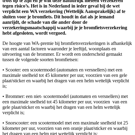
trots op te zijn en je wilt deze natuurlijk meteen verzekeren
tegen risico’s. Het is in Nederland in ieder geval bij de wet
verplicht een WA verzekering (Wettelijk Aansprakelijk) af te
sluiten voor je bromfiets. Dit houdt in dat als je iemand
aanrijdt, de schade van die ander door de
verzekeringsmaatschappij waarbij je je bromfietsverzekering
hebt afgesloten, wordt vergoed.
De hoogte van WA-premie bij bromfietsverzekeringen is afhankelijk
van een aantal factoren waaronder je leeftijd, woonplaats en
uitvoering van de brommer. Er wordt een onderscheid gemaakt
tussen de volgende soorten bromfietsen:
• Scooter: een scootermodel (automaten en versnellers) met een
maximale snelheid tot 45 kilometer per uur, voorzien van een gele
plaat/sticker en waarbij het dragen van een helm wettelijk verplicht
is;
• Brommer: een niet- scootermodel (automaten en versnellers) met
een maximale snelheid tot 45 kilometer per uur, voorzien van een
gele plaat/sticker en waarbij het dragen van een helm wettelijk
verplicht is;
• Snorscooter: een scootermodel met een maximale snelheid tot 25
kilometer per uur, voorzien van een oranje plaat/sticker en waarbij
het dragen van een helm niet wettelijk verplicht is;