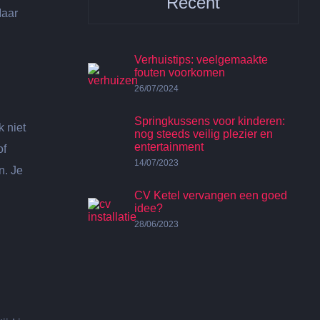
Recent
Maar
Verhuistips: veelgemaakte
fouten voorkomen
26/07/2024
Springkussens voor kinderen:
k niet
nog steeds veilig plezier en
entertainment
of
14/07/2023
n. Je
CV Ketel vervangen een goed
idee?
28/06/2023