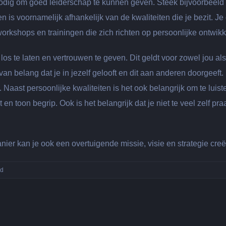
odig om goed leiderschap te kunnen geven. Steek bijvoorbeeld t
 is voornamelijk afhankelijk van de kwaliteiten die je bezit. Je 
orkshops en trainingen die zich richten op persoonlijke ontwikk
los te laten en vertrouwen te geven. Dit geldt voor zowel jou al
an belang dat je in jezelf gelooft en dit aan anderen doorgeeft.
. Naast persoonlijke kwaliteiten is het ook belangrijk om te luist
n toon begrip. Ook is het belangrijk dat je niet te veel zelf pra
anier kan je ook een overtuigende missie, visie en strategie creë
voor
ld
Het
creëren
van
coachend
leiderschap