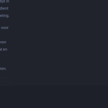
ijd in
dient
eling.
s voor
eren
at en
ren.