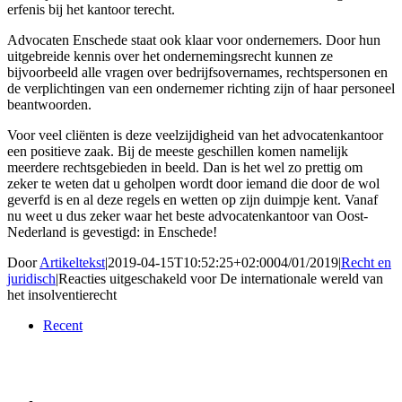
erfenis bij het kantoor terecht.
Advocaten Enschede staat ook klaar voor ondernemers. Door hun
uitgebreide kennis over het ondernemingsrecht kunnen ze
bijvoorbeeld alle vragen over bedrijfsovernames, rechtspersonen en
de verplichtingen van een ondernemer richting zijn of haar personeel
beantwoorden.
Voor veel cliënten is deze veelzijdigheid van het advocatenkantoor
een positieve zaak. Bij de meeste geschillen komen namelijk
meerdere rechtsgebieden in beeld. Dan is het wel zo prettig om
zeker te weten dat u geholpen wordt door iemand die door de wol
geverfd is en al deze regels en wetten op zijn duimpje kent. Vanaf
nu weet u dus zeker waar het beste advocatenkantoor van Oost-
Nederland is gevestigd: in Enschede!
Door
Artikeltekst
|
2019-04-15T10:52:25+02:00
04/01/2019
|
Recht en
juridisch
|
Reacties uitgeschakeld
voor De internationale wereld van
het insolventierecht
Recent