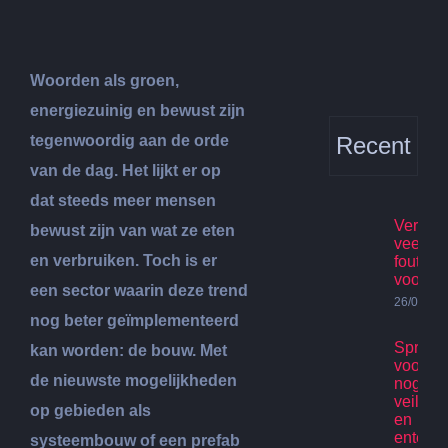
Woorden als groen,
energiezuinig en bewust zijn
tegenwoordig aan de orde
Recent
van de dag. Het lijkt er op
dat steeds meer mensen
Verhuis
bewust zijn van wat ze eten
veelge
en verbruiken. Toch is er
fouten
voorko
een sector waarin deze trend
26/07/20
nog beter geïmplementeerd
Spring
kan worden: de bouw. Met
voor ki
de nieuwste mogelijkheden
nog st
veilig p
op gebieden als
en
enterta
systeembouw of een prefab