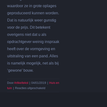
waardoor ze in grote oplages
geproduceerd kunnen worden.
Dat is natuurlijk weer gunstig
voor de prijs. Dit betekent
overigens niet dat u als
opdrachtgever weinig inspraak
heeft over de vormgeving en
uitstraling van een pand. Alles
is namelijk mogelijk, net als bij
‘gewone’ bouw.
Door
Artikeltekst
|
04/01/2019
|
Huis en
voor
tuin
|
Reacties uitgeschakeld
Duurzaam
bouwen
heeft