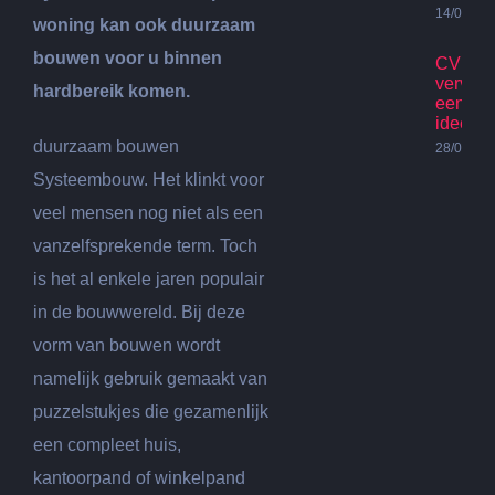
14/07/20
woning kan ook duurzaam
bouwen voor u binnen
CV Ket
vervan
hardbereik komen.
een go
idee?
duurzaam bouwen
28/06/20
Systeembouw. Het klinkt voor
veel mensen nog niet als een
vanzelfsprekende term. Toch
is het al enkele jaren populair
in de bouwwereld. Bij deze
vorm van bouwen wordt
namelijk gebruik gemaakt van
puzzelstukjes die gezamenlijk
een compleet huis,
kantoorpand of winkelpand