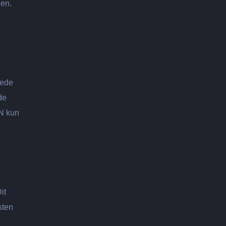
nen.
oede
de
DN kun
it
sten