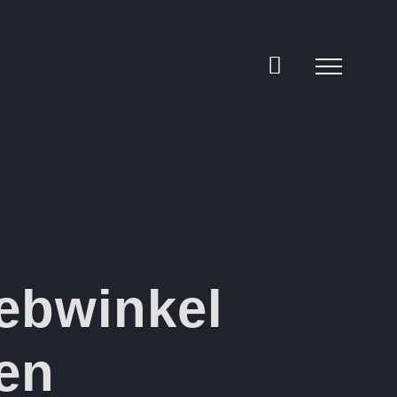
webwinkel
ten