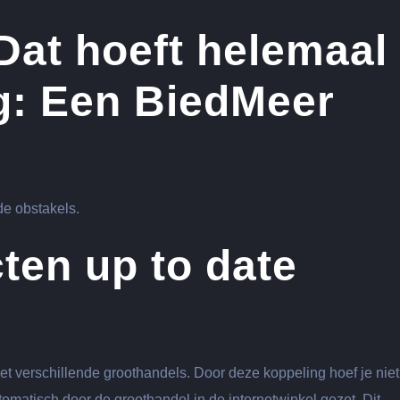
at hoeft helemaal
ng: Een BiedMeer
e obstakels.
ten up to date
verschillende groothandels. Door deze koppeling hoef je niet 
omatisch door de groothandel in de internetwinkel gezet. Dit