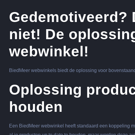
Gedemotiveerd? D
niet! De oplossi
webwinkel!
BiedMeer webwinkels biedt de oplossing voor bovenstaand
Oplossing produc
houden
Een BiedMeer webwinkel heeft standaard een koppeling met 
al je producten up to date te houden, maar worden deze aut