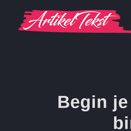
Ga
naar
inhoud
Begin je
bi