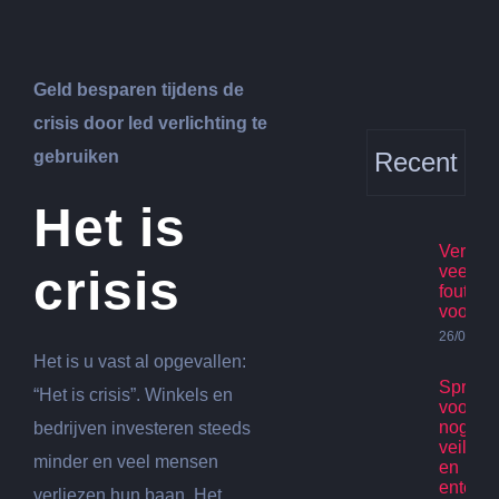
Geld besparen tijdens de
crisis door led verlichting te
gebruiken
Recent
Het is
Verhuis
crisis
veelge
fouten
voorko
26/07/20
Het is u vast al opgevallen:
Spring
“Het is crisis”. Winkels en
voor ki
nog st
bedrijven investeren steeds
veilig p
minder en veel mensen
en
enterta
verliezen hun baan. Het