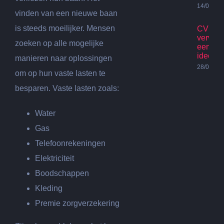
14/07/20
vinden van een nieuwe baan
is steeds moeilijker. Mensen
CV Ket
vervan
zoeken op alle mogelijke
een go
idee?
manieren naar oplossingen
28/06/20
om op hun vaste lasten te
besparen. Vaste lasten zoals:
Water
Gas
Telefoonrekeningen
Elektriciteit
Boodschappen
Kleding
Premie zorgverzekering