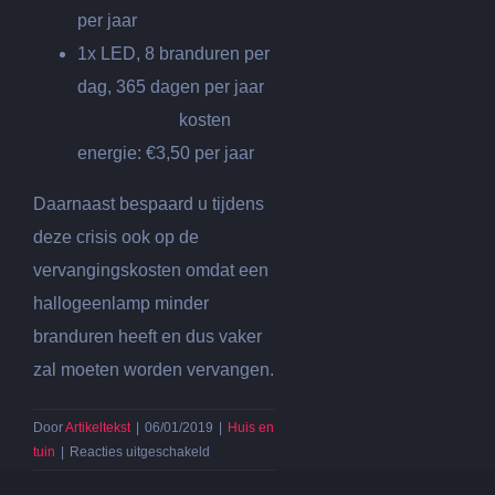
per jaar
1x LED, 8 branduren per
dag, 365 dagen per jaar
kosten
energie: €3,50 per jaar
Daarnaast bespaard u tijdens
deze crisis ook op de
vervangingskosten omdat een
hallogeenlamp minder
branduren heeft en dus vaker
zal moeten worden vervangen.
Door
Artikeltekst
|
06/01/2019
|
Huis en
voor
tuin
|
Reacties uitgeschakeld
Geld