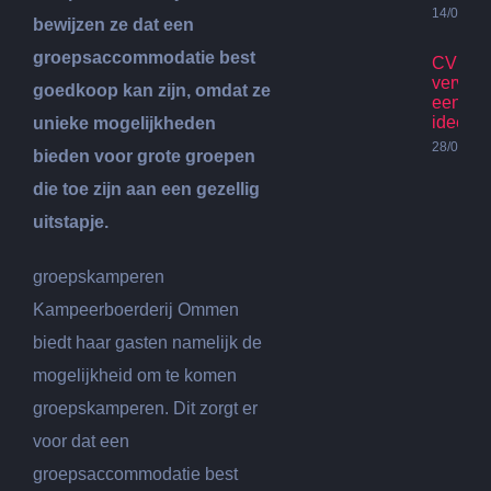
14/07/20
bewijzen ze dat een
groepsaccommodatie best
CV Ket
vervan
goedkoop kan zijn, omdat ze
een go
idee?
unieke mogelijkheden
28/06/20
bieden voor grote groepen
die toe zijn aan een gezellig
uitstapje.
groepskamperen
Kampeerboerderij Ommen
biedt haar gasten namelijk de
mogelijkheid om te komen
groepskamperen. Dit zorgt er
voor dat een
groepsaccommodatie best