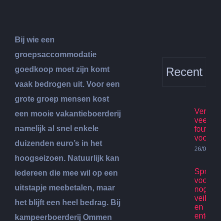
Bij wie een
groepsaccommodatie
goedkoop moet zijn komt
Recent
vaak bedrogen uit. Voor een
grote groep mensen kost
Verhuis
een mooie vakantieboerderij
veelge
namelijk al snel enkele
fouten
voorko
duizenden euro’s in het
26/07/20
hoogseizoen. Natuurlijk kan
Spring
iedereen die mee wil op een
voor ki
uitstapje meebetalen, maar
nog st
veilig p
het blijft een heel bedrag. Bij
en
enterta
kampeerboerderij Ommen