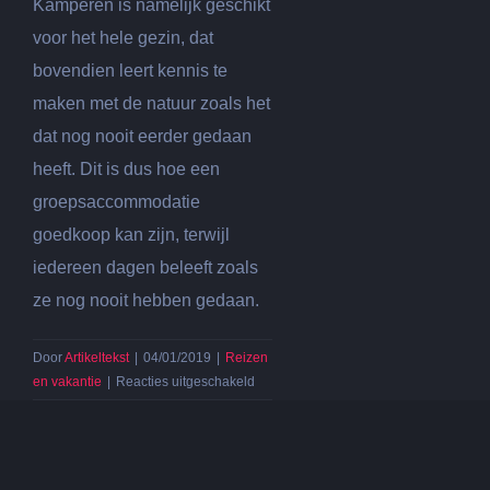
Kamperen is namelijk geschikt
voor het hele gezin, dat
bovendien leert kennis te
maken met de natuur zoals het
dat nog nooit eerder gedaan
heeft. Dit is dus hoe een
groepsaccommodatie
goedkoop kan zijn, terwijl
iedereen dagen beleeft zoals
ze nog nooit hebben gedaan.
Door
Artikeltekst
|
04/01/2019
|
Reizen
voor
en vakantie
|
Reacties uitgeschakeld
Groepskamperen
is
een
origineel