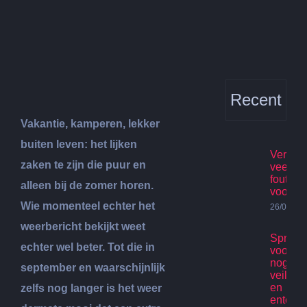
Bekijk
grotere
afbeelding
Recent
Vakantie, kamperen, lekker
buiten leven: het lijken
Verhuis
zaken te zijn die puur en
veelge
fouten
alleen bij de zomer horen.
voorko
Wie momenteel echter het
26/07/20
weerbericht bekijkt weet
Spring
echter wel beter. Tot die in
voor ki
nog st
september en waarschijnlijk
veilig p
en
zelfs nog langer is het weer
enterta