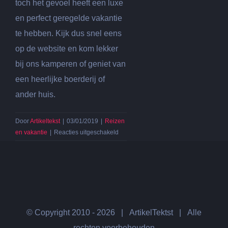
toch het gevoel heeft een luxe
en perfect geregelde vakantie
te hebben. Kijk dus snel eens
op de website en kom lekker
bij ons kamperen of geniet van
een heerlijke boerderij of
ander huis.
Door
Artikeltekst
|
03/01/2019
|
Reizen
voor
en vakantie
|
Reacties uitgeschakeld
Ga
ook
eens
lekker
groepskamperen
het
najaar
© Copyright 2010 -
2026 | ArtikelTektst | Alle
rechten voorbehouden