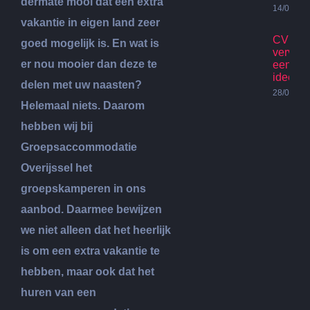
dermate mooi dat een extra
14/07/20
vakantie in eigen land zeer
CV Ket
goed mogelijk is. En wat is
vervan
er nou mooier dan deze te
een go
idee?
delen met uw naasten?
28/06/20
Helemaal niets. Daarom
hebben wij bij
Groepsaccommodatie
Overijssel het
groepskamperen in ons
aanbod. Daarmee bewijzen
we niet alleen dat het heerlijk
is om een extra vakantie te
hebben, maar ook dat het
huren van een