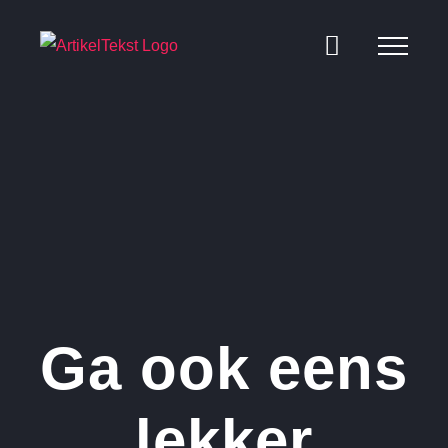
Ga
naar
inhoud
Ga ook eens
lekker