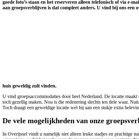
goede foto’s staan en het reserveren alleen telefonisch of via e
aan groepsverblijven is dat compleet anders. U vind bij ons een ov
huis geweldig zult vinden.
U vind groepsaccommodaties door heel Nederland. De locatie maakt u d
toch gezellig maken. Nou is die redenering slechts ten dele waar. Na
Toch draagt een geweldige locatie wel bij aan een stukje extra belevin
De vele mogelijkheden van onze groepsver
In Overijssel vindt u namelijk niet alleen leuke stadjes en prachtig