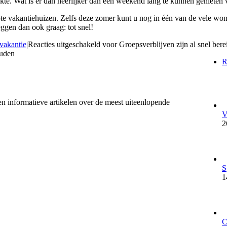
te. Wat is er dan heerlijker dan een weekend lang te kunnen genieten 
ote vakantiehuizen. Zelfs deze zomer kunt u nog in één van de vele wo
ggen dan ook graag: tot snel!
vakantie
|
Reacties uitgeschakeld
voor Groepsverblijven zijn al snel bere
ouden
R
en informatieve artikelen over de meest uiteenlopende
V
2
S
1
C