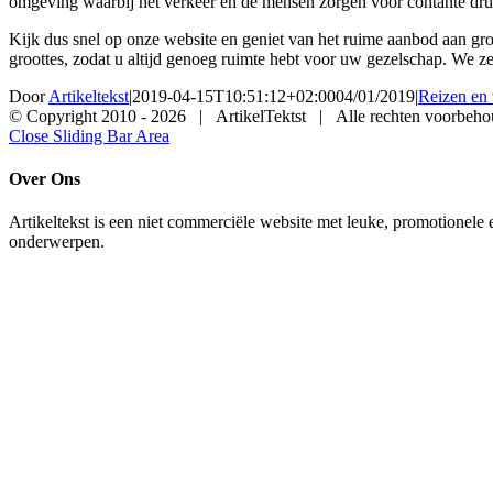
omgeving waarbij het verkeer en de mensen zorgen voor contante druk
Kijk dus snel op onze website en geniet van het ruime aanbod aan gr
groottes, zodat u altijd genoeg ruimte hebt voor uw gezelschap. We ze
Door
Artikeltekst
|
2019-04-15T10:51:12+02:00
04/01/2019
|
Reizen en 
© Copyright 2010 -
2026 | ArtikelTektst | Alle rechten voorbeh
Close Sliding Bar Area
Over Ons
Artikeltekst is een niet commerciële website met leuke, promotionele 
onderwerpen.