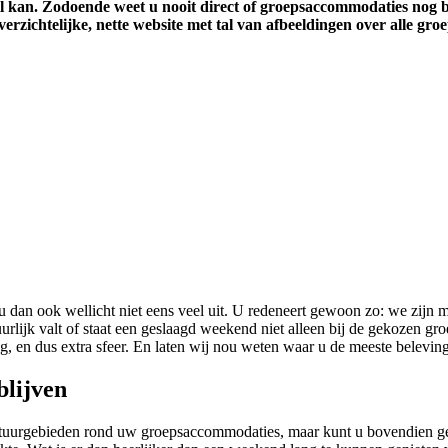
-mail kan. Zodoende weet u nooit direct of groepsaccommodaties nog
erzichtelijke, nette website met tal van afbeeldingen over alle groe
an ook wellicht niet eens veel uit. U redeneert gewoon zo: we zijn me
tuurlijk valt of staat een geslaagd weekend niet alleen bij de gekozen
g, en dus extra sfeer. En laten wij nou weten waar u de meeste beleving 
blijven
e natuurgebieden rond uw groepsaccommodaties, maar kunt u bovendien ge