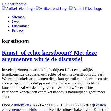
Ga naar inhoud
Sitemap
Over
Disclaimer
Privacy
kerstboom
Kunst- of echte kerstboom? Met deze
argumenten win je de discussie!
In vele gezinnen maar ook bij bedrijven is het een jaarlijks
terugkomende discussie: een echte- of een nepkerstboom dit jaar?
We zetten enkele argumenten die je kan gebruiken in deze discussie
voor je op een rij zodat jij wint en jouw keuze voor de echte of
kunstboom zal worden uitgevoerd! Waarom wél een echte
kerstboom kopen? een echte kerstboom is natuurlijk en geeft meer
sfeer
Door
Artikeltekst
|
2022-05-27T10:58:11+02:00
27/05/2022
|
Feesten
en evenementen
,
Huis en tuin
|
Reacties uitgeschakeld
voor Kunst- of