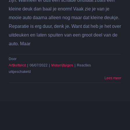
zijn. Wanneer er dus een schade ontstaat zoals een
kleine deuk dan baal je enorm! Vaak zie je van je
mooie auto daarna alleen nog maar dat kleine deukje.
Reparatie is erg duur, denk je. Want dat heb je het over
uitdeuken en laten spuiten van een groot deel van de
auto. Maar
Door
Artikeltekst
|
06/07/2022
|
Motorrijtuigen
|
Reacties
voor
uitgeschakeld
Kleine
Lees meer
deuk
in
de
auto?
Uitdeuken
zonder
spuiten!