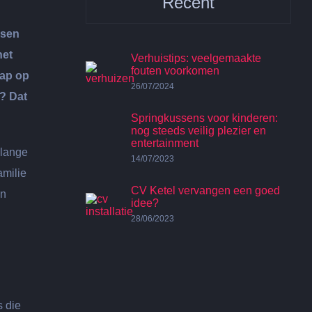
Recent
nsen
het
Verhuistips: veelgemaakte
fouten voorkomen
hap op
26/07/2024
e? Dat
Springkussens voor kinderen:
nog steeds veilig plezier en
entertainment
 lange
14/07/2023
amilie
CV Ketel vervangen een goed
en
idee?
28/06/2023
s die