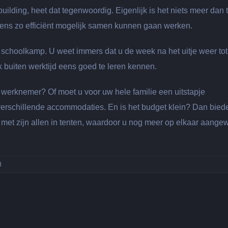
ilding, heet dat tegenwoordig. Eigenlijk is het niets meer dan 
gens zo efficiënt mogelijk samen kunnen gaan werken.
 een schoolkamp. U weet immers dat u de week na het uitje weer tot
 buiten werktijd eens goed te leren kennen.
werknemer? Of moet u voor uw hele familie een uitstapje
verschillende accommodaties. En is het budget klein? Dan bied
u met zijn allen in tenten, waardoor u nog meer op elkaar aang
voor
d
Leer
elkaar
echt
kennen
tijdens