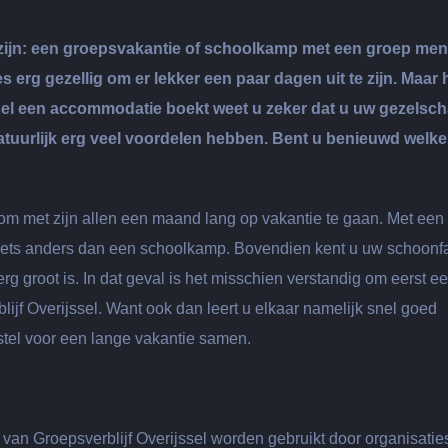
n zijn: een groepsvakantie of schoolkamp met een groep me
es erg gezellig om er lekker een paar dagen uit te zijn. Maar 
jssel een accommodatie boekt weet u zeker dat u uw gezelsc
atuurlijk erg veel voordelen hebben. Bent u benieuwd welk
 om met zijn allen een maand lang op vakantie te gaan. Met een
taal iets anders dan een schoolkamp. Bovendien kent u uw schoonf
rg groot is. In dat geval is het misschien verstandig om eerst e
jf Overijssel. Want ook dan leert u elkaar namelijk snel goed
rstel voor een lange vakantie samen.
an Groepsverblijf Overijssel worden gebruikt door organisatie