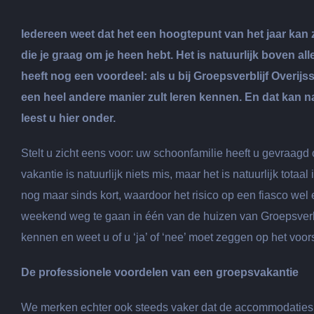
grotere
afbeelding
Iedereen weet dat het een hoogtepunt van het jaar ka
die je graag om je heen hebt. Het is natuurlijk boven all
heeft nog een voordeel: als u bij Groepsverblijf Overi
een heel andere manier zult leren kennen. En dat kan n
leest u hier onder.
Stelt u zicht eens voor: uw schoonfamilie heeft u gevraagd
vakantie is natuurlijk niets mis, maar het is natuurlijk to
nog maar sinds kort, waardoor het risico op een fiasco wel e
weekend weg te gaan in één van de huizen van Groepsverbli
kennen en weet u of u ‘ja’ of ‘nee’ moet zeggen op het voo
De professionele voordelen van een groepsvakantie
We merken echter ook steeds vaker dat de accommodaties v