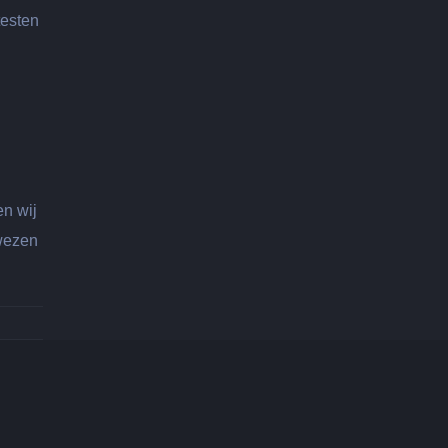
testen
en wij
ewezen