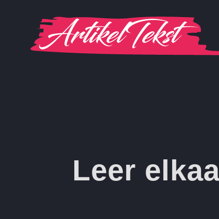
Ga
naar
inhoud
Leer elkaa