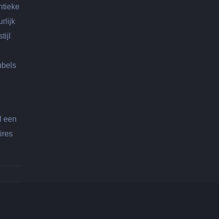
ntieke
rlijk
tijl
ubels
l een
ires