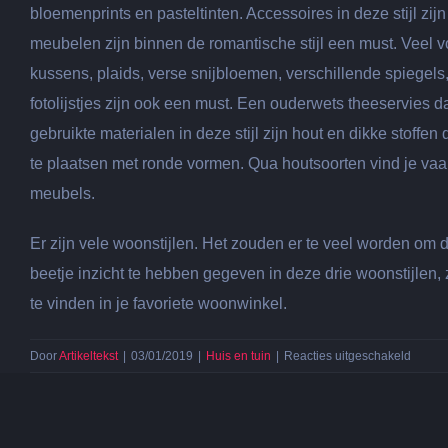
bloemenprints en pasteltinten. Accessoires in deze stijl zijn
meubelen zijn binnen de romantische stijl een must. Veel v
kussens, plaids, verse snijbloemen, verschillende spiegels,
fotolijstjes zijn ook een must. Een ouderwets theeservies da
gebruikte materialen in deze stijl zijn hout en dikke stoffe
te plaatsen met ronde vormen. Qua houtsoorten vind je v
meubels.
Er zijn vele woonstijlen. Het zouden er te veel worden om de
beetje inzicht te hebben gegeven in deze drie woonstijlen,
te vinden in je favoriete woonwinkel.
voor
Door
Artikeltekst
|
03/01/2019
|
Huis en tuin
|
Reacties uitgeschakeld
Op
zoek
naar
nieuw