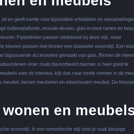
wonen en meubels
e uit en geeft ruimte voor bijzondere erfstukken en verzamelinge
hoge balkenplafonds, ensuite-deuren, glas-in-lood ramen en bep
leuren. Pasteltinten passen uitstekend bij deze stijl, maar
e kleuren passen niet binnen een klassieke woonstijl. Een kla
ik van bijpassende accessoires gemaakt van glas. Binnen de mees
natuurstenen vloer zoals bijvoorbeeld marmer, is heel goed te
meubels voor dit interieur, kijk dan naar ronde vormen in de me
ie meubel, kersen meubelen en eikenhouten meubel. De klassi
l wonen en meubel
he woonstijl. In een romantische stijl vind je vaak kleurige