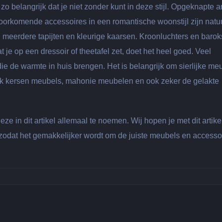
 zo belangrijk dat je niet zonder kunt in deze stijl. Opgeknapte a
oorkomende accessoires in een romantische woonstijl zijn natuu
 meerdere tapijten en kleurige kaarsen. Kroonluchters en baroks
t je op een dressoir of theetafel zet, doet het heel goed. Veel
n die de warmte in huis brengen. Het is belangrijk om sierlijke me
aak kersen meubels, mahonie meubelen en ook zeker de gelakte
ze in dit artikel allemaal te noemen. Wij hopen je met dit artike
 zodat het gemakkelijker wordt om de juiste meubels en accesso
e