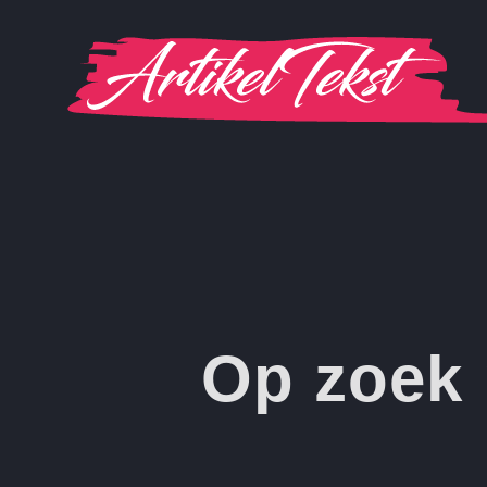
Ga
naar
inhoud
Op zoek 