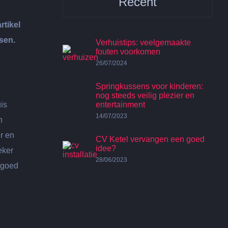
Recent
rtikel
sen.
Verhuistips: veelgemaakte
fouten voorkomen
26/07/2024
Springkussens voor kinderen:
nog steeds veilig plezier en
uis
entertainment
14/07/2023
n
r en
CV Ketel vervangen een goed
idee?
eker
28/06/2023
e goed