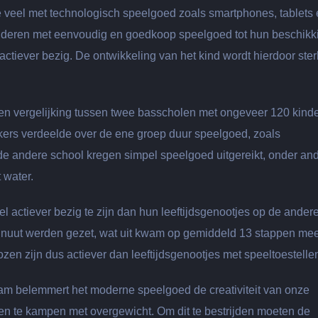
e veel met technologisch speelgoed zoals smartphones, tablets
inderen met eenvoudig en goedkoop speelgoed tot hun beschikk
tiever bezig. De ontwikkeling van het kind wordt hierdoor ster
een vergelijking tussen twee basscholen met ongeveer 120 kind
ekers verdeelde over de ene groep duur speelgoed, zoals
 de andere school kregen simpel speelgoed uitgereikt, onder an
 water.
 actiever bezig te zijn dan hun leeftijdsgenootjes op de ander
minuut werden gezet, wat uit kwam op gemiddeld 13 stappen mee
en zijn dus actiever dan leeftijdsgenootjes met speeltoestelle
m belemmert het moderne speelgoed de creativiteit van onze
n te kampen met overgewicht. Om dit te bestrijden moeten de