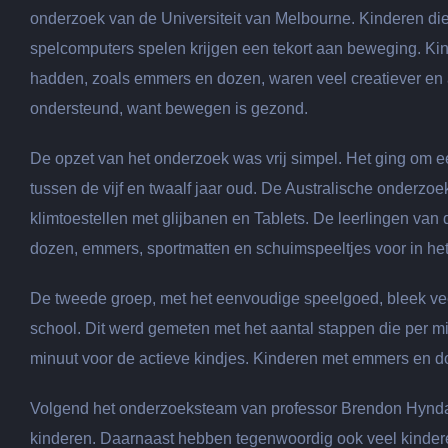
onderzoek van de Universiteit van Melbourne. Kinderen di
spelcomputers spelen krijgen een tekort aan beweging. K
hadden, zoals emmers en dozen, waren veel creatiever en ac
ondersteund, want bewegen is gezond.
De opzet van het onderzoek was vrij simpel. Het ging om 
tussen de vijf en twaalf jaar oud. De Australische onderzo
klimtoestellen met glijbanen en Tablets. De leerlingen van
dozen, emmers, sportmatten en schuimspeeltjes voor in het
De tweede groep, met het eenvoudige speelgoed, bleek veel
school. Dit werd gemeten met het aantal stappen die per 
minuut voor de actieve kindjes. Kinderen met emmers en doz
Volgend het onderzoeksteam van professor Brendon Hynda
kinderen. Daarnaast hebben tegenwoordig ook veel kindere