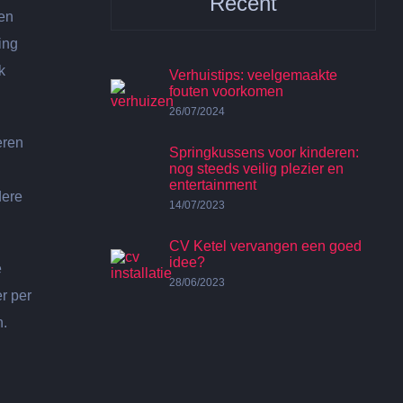
Recent
 en
ing
k
Verhuistips: veelgemaakte
fouten voorkomen
26/07/2024
eren
Springkussens voor kinderen:
nog steeds veilig plezier en
entertainment
dere
14/07/2023
CV Ketel vervangen een goed
idee?
e
28/06/2023
r per
n.