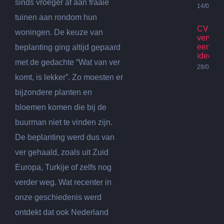
sinds vroeger af aan fraaie
14/07/20
tuinen aan rondom hun
CV Ket
woningen. De keuze van
vervan
een go
beplanting ging altijd gepaard
idee?
met de gedachte “Wat van ver
28/06/20
komt, is lekker”. Zo moesten er
bijzondere planten en
bloemen komen die bij de
buurman niet te vinden zijn.
De beplanting werd dus van
ver gehaald, zoals uit Zuid
Europa, Turkije of zelfs nog
verder weg. Wat recenter in
onze geschiedenis werd
ontdekt dat ook Nederland