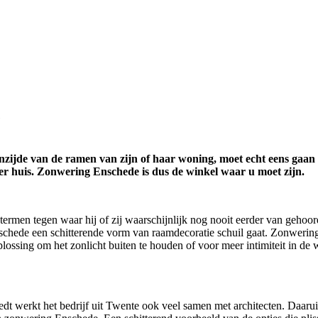
e
nzijde van de ramen van zijn of haar woning, moet echt eens gaan k
der huis. Zonwering Enschede is dus de winkel waar u moet zijn.
termen tegen waar hij of zij waarschijnlijk nog nooit eerder van gehoo
chede een schitterende vorm van raamdecoratie schuil gaat. Zonwering E
plossing om het zonlicht buiten te houden of voor meer intimiteit in d
dt werkt het bedrijf uit Twente ook veel samen met architecten. Daaruit