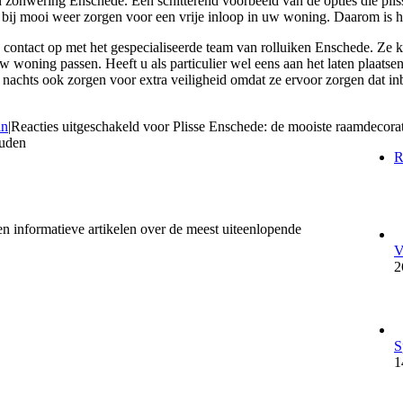
 van zonwering Enschede. Een schitterend voorbeeld van de opties die 
bij mooi weer zorgen voor een vrije inloop in uw woning. Daarom is he
contact op met het gespecialiseerde team van rolluiken Enschede. Ze ku
uw woning passen. Heeft u als particulier wel eens aan het laten plaats
’s nachts ook zorgen voor extra veiligheid omdat ze ervoor zorgen dat
in
|
Reacties uitgeschakeld
voor Plisse Enschede: de mooiste raamdecorat
ouden
R
en informatieve artikelen over de meest uiteenlopende
V
2
S
1