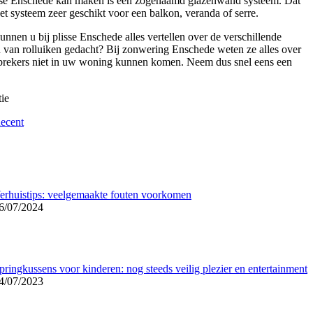
plisse Enschede kan maken is een zogenaamd glazenwand systeem. Dat
t systeem zeer geschikt voor een balkon, veranda of serre.
nnen u bij plisse Enschede alles vertellen over de verschillende
en van rolluiken gedacht? Bij zonwering Enschede weten ze alles over
 inbrekers niet in uw woning kunnen komen. Neem dus snel eens een
ie
ecent
erhuistips: veelgemaakte fouten voorkomen
6/07/2024
pringkussens voor kinderen: nog steeds veilig plezier en entertainment
4/07/2023