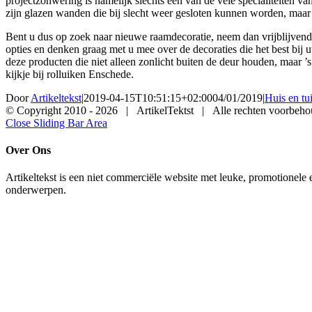
projectzonwering is namelijk slechts één van de vele specialiteiten
zijn glazen wanden die bij slecht weer gesloten kunnen worden, maar 
Bent u dus op zoek naar nieuwe raamdecoratie, neem dan vrijblijvend 
opties en denken graag met u mee over de decoraties die het best bij 
deze producten die niet alleen zonlicht buiten de deur houden, maar 
kijkje bij rolluiken Enschede.
Door
Artikeltekst
|
2019-04-15T10:51:15+02:00
04/01/2019
|
Huis en tu
© Copyright 2010 -
2026 | ArtikelTektst | Alle rechten voorbeh
Close Sliding Bar Area
Over Ons
Artikeltekst is een niet commerciële website met leuke, promotionele 
onderwerpen.