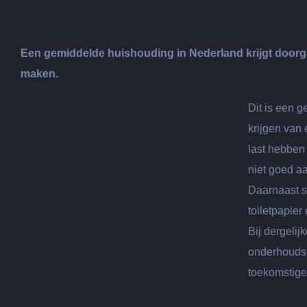
Een gemiddelde huishouding in Nederland krijgt doorga
maken.
Dit is een g
krijgen van 
last hebben 
niet goed aa
Daarnaast sp
toiletpapier
Bij dergelij
onderhoudsb
toekomstige