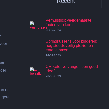
Recent
Verhuistips: veelgemaakte
fouten voorkomen
26/07/2024
n
Springkussens voor kinderen:
 voor
nog steeds veilig plezier en
entertainment
14/07/2023
aar
CV Ketel vervangen een goed
nger
idee?
28/06/2023
van de
ligere