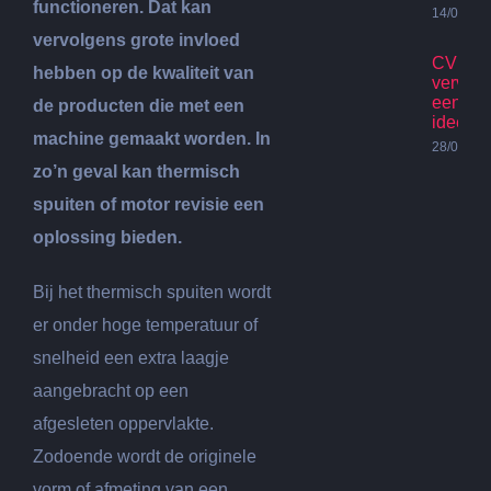
functioneren. Dat kan
14/07/20
vervolgens grote invloed
CV Ket
hebben op de kwaliteit van
vervan
een go
de producten die met een
idee?
machine gemaakt worden. In
28/06/20
zo’n geval kan thermisch
spuiten of motor revisie een
oplossing bieden.
Bij het thermisch spuiten wordt
er onder hoge temperatuur of
snelheid een extra laagje
aangebracht op een
afgesleten oppervlakte.
Zodoende wordt de originele
vorm of afmeting van een