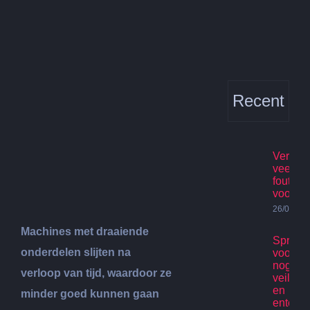
Bekijk
grotere
afbeelding
Recent
Verhuis
veelge
fouten
voorko
26/07/20
Machines met draaiende
Spring
onderdelen slijten na
voor ki
nog st
verloop van tijd, waardoor ze
veilig p
en
minder goed kunnen gaan
enterta