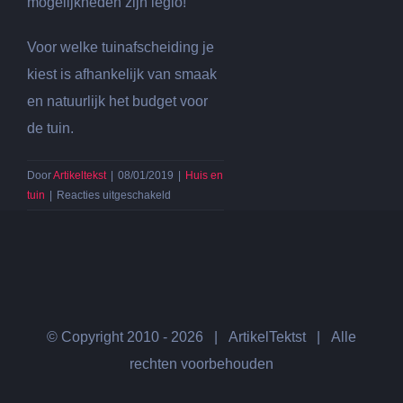
mogelijkheden zijn legio!
Voor welke tuinafscheiding je
kiest is afhankelijk van smaak
en natuurlijk het budget voor
de tuin.
Door
Artikeltekst
|
08/01/2019
|
Huis en
voor
tuin
|
Reacties uitgeschakeld
Op
zoek
naar
de
perfecte
tuinafscheiding?
Van
© Copyright 2010 -
2026 | ArtikelTektst | Alle
schutting
rechten voorbehouden
tot
tuinprieel.