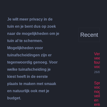
Je wilt meer privacy in de
tuin en je bent dus op zoek
naar de mogelijkheden om je
Recent
tuin af te schermen.
Mogelijkheden voor
Verhuis
tuinafscheidingen zijn er
veelge
tegenwoordig genoeg. Voor
fouten
voorko
welke tuinafscheiding je
26/07/20
kiest heeft in de eerste
Spring
plaats te maken met smaak
voor ki
en natuurlijk ook met je
nog st
veilig p
budget.
en
enterta