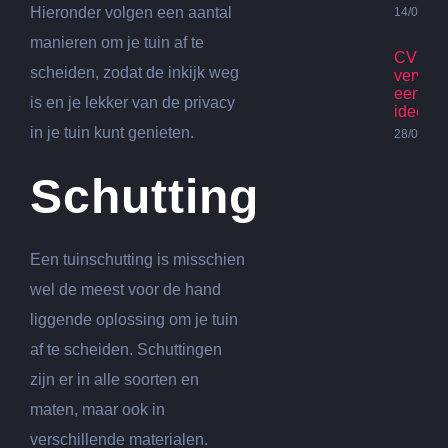
Hieronder volgen een aantal
14/07/20
manieren om je tuin af te
CV Ket
scheiden, zodat de inkijk weg
vervan
een go
is en je lekker van de privacy
idee?
in je tuin kunt genieten.
28/06/20
Schutting
Een tuinschutting is misschien
wel de meest voor de hand
liggende oplossing om je tuin
af te scheiden. Schuttingen
zijn er in alle soorten en
maten, maar ook in
verschillende materialen.