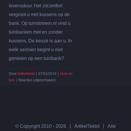
levensduur. Het zitcomfort
vergroot u met kussens op de
bank. Op tuindomein.nl vind u
tuinbanken met en zonder
kussens. De keuze is aan u. In
welk seizoen begint u met
genieten op een tuinbank?
Door
Artikeltekst
|
07/01/2019
|
Huis en
voor
tuin
|
Reacties uitgeschakeld
Lekker
vertoeven
in
de
tuin
met
een
© Copyright 2010 -
2026 | ArtikelTektst | Alle