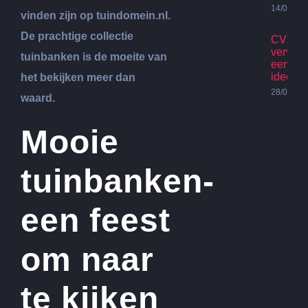
14/07/20
vinden zijn op tuindomein.nl.
De prachtige collectie
CV Ket
vervan
tuinbanken is de moeite van
een go
idee?
het bekijken meer dan
28/06/20
waard.
Mooie
tuinbanken-
een feest
om naar
te kijken