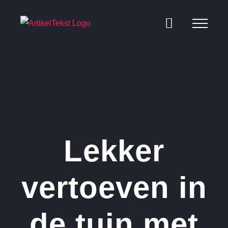
Ga
naar
inhoud
Lekker
vertoeven in
de tuin met