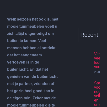
Welk seizoen het ook is, met
mooie tuinmeubelen voelt u
zich altijd uitgenodigd om
Recent
buiten te komen. Veel
mensen hebben al ontdekt
Verhuis
dat het aangenaam
veelge
vertoeven is in de
fouten
voorko
buitenlucht. En dat het
26/07/20
genieten van de buitenlucht
Spring
met je partner, vrienden of
voor ki
het gezin heel goed kan in
nog st
veilig p
de eigen tuin. Zeker met de
en
enterta
mooie tuinmeubelen die te