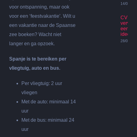
14/07/20
voor ontspanning, maar ook
voor een ‘feestvakantie’. Wilt u
CV Ket
vervan
een vakantie naar de Spaanse
een go
idee?
zee boeken? Wacht niet
28/06/20
langer en ga opzoek.
Spanje is te bereiken per
vliegtuig, auto en bus.
Per vliegtuig: 2 uur
vliegen
Met de auto: minimaal 14
uur
Met de bus: minimaal 24
uur