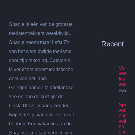
Spanje is één van de grootste
toeristentrekkers wereldwijd.
Spanje neemt maar liefst 7%
Recent
van het wereldwijde toerisme
voor zijn rekening. Catalonië
Verhuis
is veruit het meest toeristische
veelge
deel van het land.
fouten
voorko
Gelegen aan de Middellandse
26/07/20
zee en aan de kustlijn: de
Spring
Costa Brava, waar u zonder
voor ki
twijfel de tijd van uw leven zult
nog st
veilig p
hebben! Een vakantie aan de
en
enterta
Spaanse zee kan bedoelt zijn