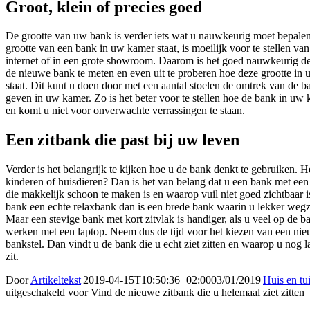
Groot, klein of precies goed
De grootte van uw bank is verder iets wat u nauwkeurig moet bepale
grootte van een bank in uw kamer staat, is moeilijk voor te stellen van
internet of in een grote showroom. Daarom is het goed nauwkeurig d
de nieuwe bank te meten en even uit te proberen hoe deze grootte in
staat. Dit kunt u doen door met een aantal stoelen de omtrek van de b
geven in uw kamer. Zo is het beter voor te stellen hoe de bank in uw 
en komt u niet voor onverwachte verrassingen te staan.
Een zitbank die past bij uw leven
Verder is het belangrijk te kijken hoe u de bank denkt te gebruiken. H
kinderen of huisdieren? Dan is het van belang dat u een bank met een 
die makkelijk schoon te maken is en waarop vuil niet goed zichtbaar i
bank een echte relaxbank dan is een brede bank waarin u lekker wegz
Maar een stevige bank met kort zitvlak is handiger, als u veel op de ba
werken met een laptop. Neem dus de tijd voor het kiezen van een ni
bankstel. Dan vindt u de bank die u echt ziet zitten en waarop u nog l
zit.
Door
Artikeltekst
|
2019-04-15T10:50:36+02:00
03/01/2019
|
Huis en tu
uitgeschakeld
voor Vind de nieuwe zitbank die u helemaal ziet zitten