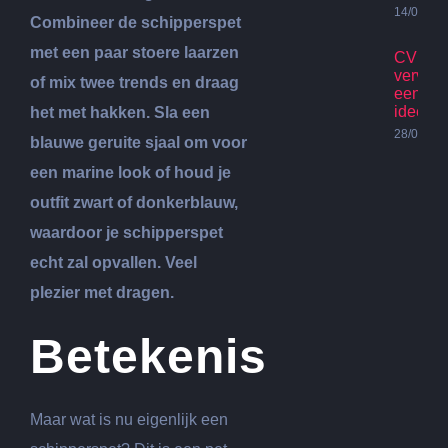
14/07/20
Combineer de schipperspet
met een paar stoere laarzen
CV Ket
vervan
of mix twee trends en draag
een go
idee?
het met hakken. Sla een
28/06/20
blauwe geruite sjaal om voor
een marine look of houd je
outfit zwart of donkerblauw,
waardoor je schipperspet
echt zal opvallen. Veel
plezier met dragen.
Betekenis
Maar wat is nu eigenlijk een