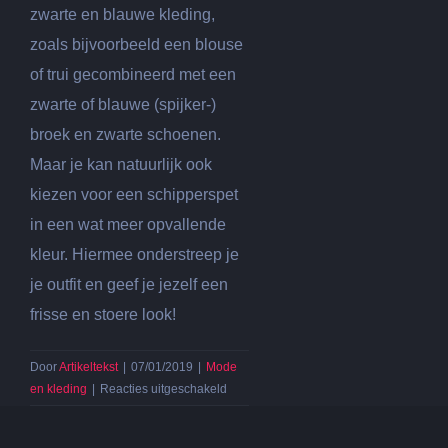
zwarte en blauwe kleding,
zoals bijvoorbeeld een blouse
of trui gecombineerd met een
zwarte of blauwe (spijker-)
broek en zwarte schoenen.
Maar je kan natuurlijk ook
kiezen voor een schipperspet
in een wat meer opvallende
kleur. Hiermee onderstreep je
je outfit en geef je jezelf een
frisse en stoere look!
Door
Artikeltekst
|
07/01/2019
|
Mode
voor
en kleding
|
Reacties uitgeschakeld
De
schipperspet