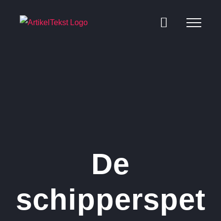
Ga
naar
inhoud
De
schipperspet