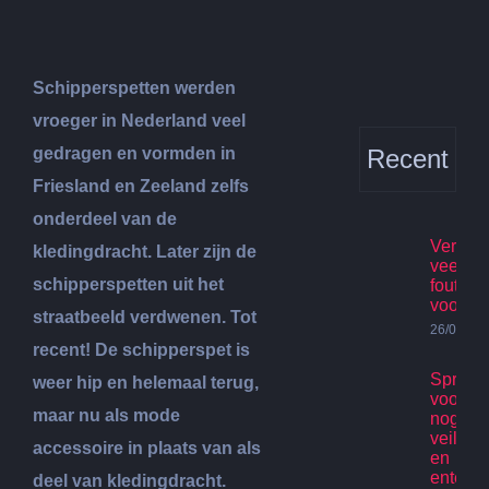
Schipperspetten werden
vroeger in Nederland veel
gedragen en vormden in
Recent
Friesland en Zeeland zelfs
onderdeel van de
Verhuis
kledingdracht. Later zijn de
veelge
schipperspetten uit het
fouten
voorko
straatbeeld verdwenen. Tot
26/07/20
recent! De schipperspet is
Spring
weer hip en helemaal terug,
voor ki
maar nu als mode
nog st
veilig p
accessoire in plaats van als
en
enterta
deel van kledingdracht.