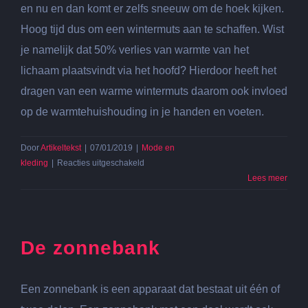
en nu en dan komt er zelfs sneeuw om de hoek kijken.
Hoog tijd dus om een wintermuts aan te schaffen. Wist
je namelijk dat 50% verlies van warmte van het
lichaam plaatsvindt via het hoofd? Hierdoor heeft het
dragen van een warme wintermuts daarom ook invloed
op de warmtehuishouding in je handen en voeten.
Door
Artikeltekst
|
07/01/2019
|
Mode en
voor
kleding
|
Reacties uitgeschakeld
Soorten
Lees meer
wintermutsen,
van
de
klassieke
De zonnebank
wintermuts
tot
de
Een zonnebank is een apparaat dat bestaat uit één of
beanie.