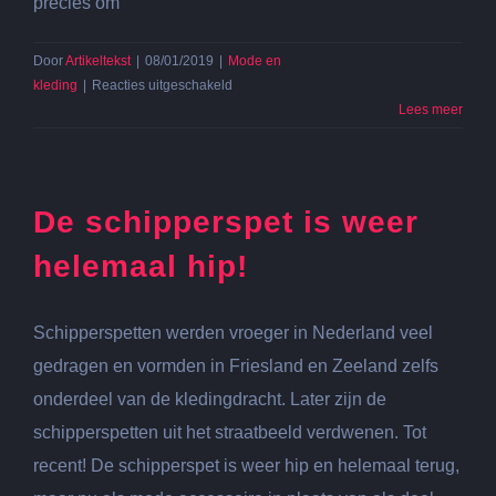
precies om
Door
Artikeltekst
|
08/01/2019
|
Mode en
voor
kleding
|
Reacties uitgeschakeld
Flexfit
Lees meer
caps
zijn
op
dit
De schipperspet is weer
moment
erg
helemaal hip!
populair
Schipperspetten werden vroeger in Nederland veel
gedragen en vormden in Friesland en Zeeland zelfs
onderdeel van de kledingdracht. Later zijn de
schipperspetten uit het straatbeeld verdwenen. Tot
recent! De schipperspet is weer hip en helemaal terug,