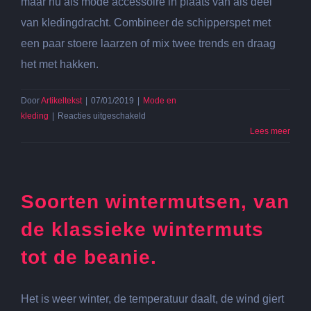
maar nu als mode accessoire in plaats van als deel
van kledingdracht. Combineer de schipperspet met
een paar stoere laarzen of mix twee trends en draag
het met hakken.
Door
Artikeltekst
|
07/01/2019
|
Mode en
voor
kleding
|
Reacties uitgeschakeld
De
Lees meer
schipperspet
is
weer
helemaal
Soorten wintermutsen, van
hip!
de klassieke wintermuts
tot de beanie.
Het is weer winter, de temperatuur daalt, de wind giert