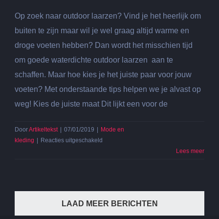
Op zoek naar outdoor laarzen? Vind je het heerlijk om
buiten te zijn maar wil je wel graag altijd warme en
droge voeten hebben? Dan wordt het misschien tijd
om goede waterdichte outdoor laarzen aan te
schaffen. Maar hoe kies je het juiste paar voor jouw
voeten? Met onderstaande tips helpen we je alvast op
weg! Kies de juiste maat Dit lijkt een voor de
Door
Artikeltekst
|
07/01/2019
|
Mode en
voor
kleding
|
Reacties uitgeschakeld
Op
Lees meer
zoek
naar
outdoor
laarzen?
LAAD MEER BERICHTEN