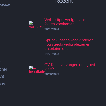
Recent
 keuze
Verhuistips: veelgemaakte
fouten voorkomen
26/07/2024
Springkussens voor kinderen:
nog steeds veilig plezier en
entertainment
14/07/2023
r
CV Ketel vervangen een goed
idee?
igner
28/06/2023
ant
 je