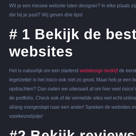
grotere
Wil je een nieuwe website laten designer? In elke plaats z
afbeelding
die bij je past? Wij geven drie tips!
# 1 Bekijk de bes
websites
Het is natuurlijk om een startend
webdesign bedrijf
de eerst
tegelzetter is het risico ook niet zo groot. Maar heb je een 
opdrachten? Dan raden we uiteraard af om hier veel risic
de portfolio. Check ook of de vermelde sites wel echt online 
allang overgestapt naar een ander! Spreken de websites e
voorkeurslijstje!
#2 Bekijk reviews