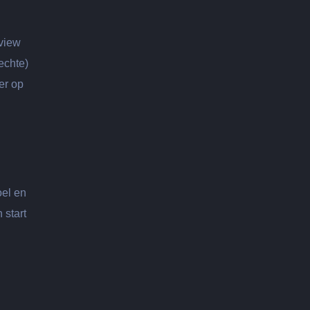
eview
echte)
er op
oel en
 start