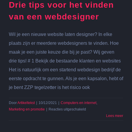
Drie tips voor het vinden
van een webdesigner
Wil je een nieuwe website laten designer? In elke
plaats zijn er meerdere webdesigners te vinden. Hoe
maak je een juiste keuze die bij je past? Wij geven
drie tips! # 1 Bekijk de bestaande klanten en websites
Het is natuurlijk om een startend webdesign bedrijf de
eerste opdracht te gunnen. Als je een kapsalon, hebt of
je bent ZZP tegelzetter is het risico ook
Door
Artikeltekst
|
10/12/2021
|
Computers en internet
,
voor
Marketing en promotie
|
Reacties uitgeschakeld
Drie
Lees meer
tips
voor