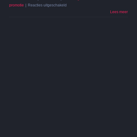
voor
promotie
|
Reacties uitgeschakeld
Filmproducties:
Lees meer
Geen
tweede
kans
op
een
eerste
indruk