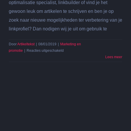
optimalisatie specialist, linkbuilder of vind je het
gewoon leuk om artikelen te schrijven en ben je op
zoek naar nieuwe mogelijkheden ter verbetering van je
linkprofiel? Dan nodigen wij je uit om gebruik te
Door
Artikeltekst
|
08/01/2019
|
Marketing en
voor
promotie
|
Reacties uitgeschakeld
Wij
Lees meer
nodigen
je
uit
om
een
artikel
te
schrijven
en
gratis
te