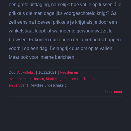
een grote uitdaging, namelijk: hoe val je op tussen álle
prikkels die men dagelijks voorgeschoteld krijgt? Ga
zelf eens na hoeveel prikkels je krijgt als je door een
winkelstraat loopt, of wanneer je gewoon wat zit te
browsen. Er komen duizenden reclameboodschappen
voorbij op een dag. Belangrijk dus om op te vallen!
Maar ook voor interne berichten
Door
Artikeltekst
|
10/12/2021
|
Feesten en
evenementen
,
Horeca
,
Marketing en promotie
,
Transport
voor
en vervoer
|
Reacties uitgeschakeld
LED-
Lees meer
scherm
huren
als
aandachttrekker