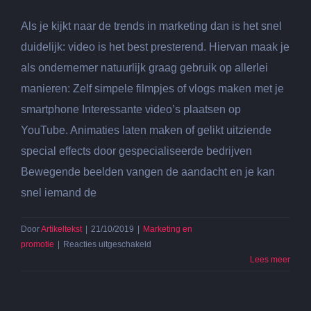
Als je kijkt naar de trends in marketing dan is het snel
duidelijk: video is het best presterend. Hiervan maak je
als ondernemer natuurlijk graag gebruik op allerlei
manieren: Zelf simpele filmpjes of vlogs maken met je
smartphone Interessante video’s plaatsen op
YouTube. Animaties laten maken of gelikt uitziende
special effects door gespecialiseerde bedrijven
Bewegende beelden vangen de aandacht en je kan
snel iemand de
Door
Artikeltekst
|
21/10/2019
|
Marketing en
voor
promotie
|
Reacties uitgeschakeld
Hoe
Lees meer
zet
ik
video