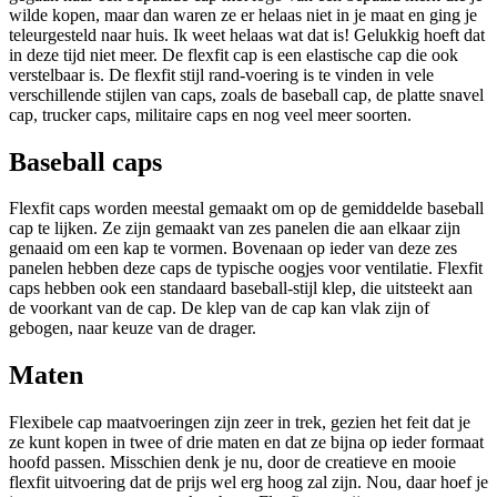
wilde kopen, maar dan waren ze er helaas niet in je maat en ging je
teleurgesteld naar huis. Ik weet helaas wat dat is! Gelukkig hoeft dat
in deze tijd niet meer. De flexfit cap is een elastische cap die ook
verstelbaar is. De flexfit stijl rand-voering is te vinden in vele
verschillende stijlen van caps, zoals de baseball cap, de platte snavel
cap, trucker caps, militaire caps en nog veel meer soorten.
Baseball caps
Flexfit caps worden meestal gemaakt om op de gemiddelde baseball
cap te lijken. Ze zijn gemaakt van zes panelen die aan elkaar zijn
genaaid om een kap te vormen. Bovenaan op ieder van deze zes
panelen hebben deze caps de typische oogjes voor ventilatie. Flexfit
caps hebben ook een standaard baseball-stijl klep, die uitsteekt aan
de voorkant van de cap. De klep van de cap kan vlak zijn of
gebogen, naar keuze van de drager.
Maten
Flexibele cap maatvoeringen zijn zeer in trek, gezien het feit dat je
ze kunt kopen in twee of drie maten en dat ze bijna op ieder formaat
hoofd passen. Misschien denk je nu, door de creatieve en mooie
flexfit uitvoering dat de prijs wel erg hoog zal zijn. Nou, daar hoef je