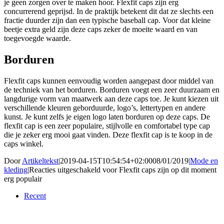
je geen zorgen over te maken hoor. Flexfit caps zijn erg
concurrerend geprijsd. In de praktijk betekent dit dat ze slechts een
fractie duurder zijn dan een typische baseball cap. Voor dat kleine
beetje extra geld zijn deze caps zeker de moeite waard en van
toegevoegde waarde.
Borduren
Flexfit caps kunnen eenvoudig worden aangepast door middel van
de techniek van het borduren. Borduren voegt een zeer duurzaam en
langdurige vorm van maatwerk aan deze caps toe. Je kunt kiezen uit
verschillende kleuren geborduurde, logo’s, lettertypen en andere
kunst. Je kunt zelfs je eigen logo laten borduren op deze caps. De
flexfit cap is een zeer populaire, stijlvolle en comfortabel type cap
die je zeker erg mooi gaat vinden. Deze flexfit cap is te koop in de
caps winkel.
Door
Artikeltekst
|
2019-04-15T10:54:54+02:00
08/01/2019
|
Mode en
kleding
|
Reacties uitgeschakeld
voor Flexfit caps zijn op dit moment
erg populair
Recent