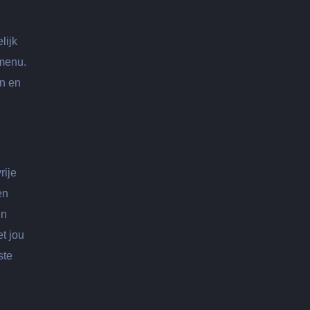
lijk
 menu.
en en
rije
en
in
t jou
ste