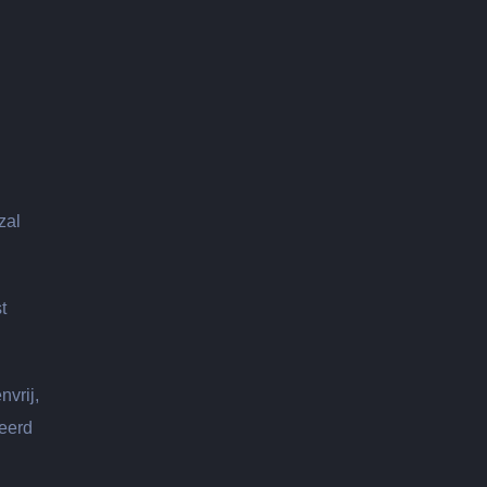
zal
t
nvrij,
ceerd