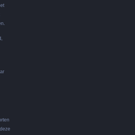
et
en.
d,
ar
orten
 deze