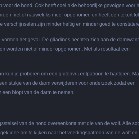
n voor de hond. Ook heeft coeliakie behoorlijke gevolgen voor h
worden niet of nauwelijks meer opgenomen en heeft een tekort tot
e verschijnselen zijn minder heftig en minder goed te constater
lle vormen het geval. De gliadines hechten zich aan de darmwan
fen worden niet of minder opgenomen. Met als resultaat een
dan kun je proberen om een glutenvrij eetpatroon te hanteren. Ma
 een stukje van de darm verwijderen voor onderzoek zodat een
m een biopt van de darm te nemen.
ingsstelsel van de hond overeenkomt met die van de wolf. Alle so
n gek idee om te kijken naar het voedingspatroon van de wolf en