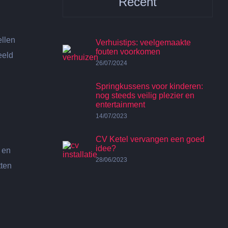
Recent
ellen
Verhuistips: veelgemaakte
fouten voorkomen
eeld
26/07/2024
Springkussens voor kinderen:
nog steeds veilig plezier en
entertainment
14/07/2023
CV Ketel vervangen een goed
idee?
 en
28/06/2023
tten