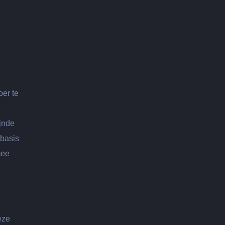
j
oer te
jnde
 basis
mee
eze