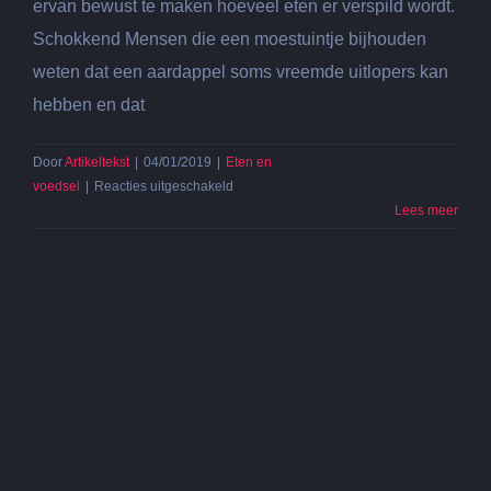
ervan bewust te maken hoeveel eten er verspild wordt.
Schokkend Mensen die een moestuintje bijhouden
weten dat een aardappel soms vreemde uitlopers kan
hebben en dat
Door
Artikeltekst
|
04/01/2019
|
Eten en
voor
voedsel
|
Reacties uitgeschakeld
Lelijk
Lees meer
groente
en
fruit
op
grote
schaal
verspild