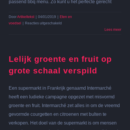
passend bbq menu. Zo kunt u het perfecte gerecht
Door
Artikeltekst
|
04/01/2019
|
Eten en
voor
voedsel
|
Reacties uitgeschakeld
Waaruit
Lees meer
bestaat
een
goed
bbq
Lelijk groente en fruit op
menu?
grote schaal verspild
Een supermarkt in Frankrijk genaamd Intermarché
heeft een ludieke campagne opgezet met misvormd
groente en fruit. Intermarché zet alles in om de vreemd
gevormde courgetten en citroenen met bulten te
verkopen. Het doel van de supermarkt is om mensen