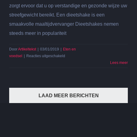
zorgt ervoor dat u op verstandige en gezonde wijze uw
streefgewicht bereikt. Een dieetshake is een
smaakvolle maaltijdvervanger Dieetshakes nemen
steeds meer in populariteit
Door
Artikeltekst
|
03/01/2019
|
Eten en
voor
voedsel
|
Reacties uitgeschakeld
Gezond
Lees meer
afvallen
met
shakes
LAAD MEER BERICHTEN