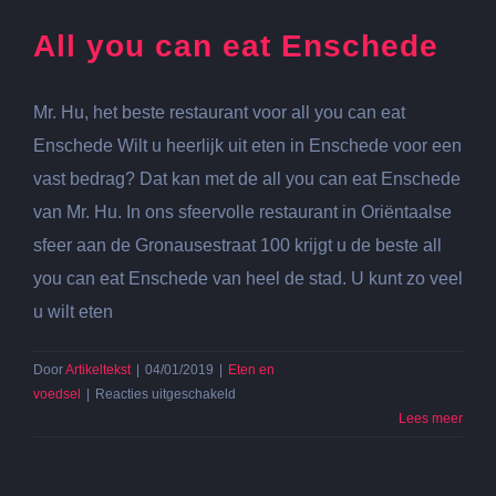
All you can eat Enschede
Mr. Hu, het beste restaurant voor all you can eat
Enschede Wilt u heerlijk uit eten in Enschede voor een
vast bedrag? Dat kan met de all you can eat Enschede
van Mr. Hu. In ons sfeervolle restaurant in Oriëntaalse
sfeer aan de Gronausestraat 100 krijgt u de beste all
you can eat Enschede van heel de stad. U kunt zo veel
u wilt eten
Door
Artikeltekst
|
04/01/2019
|
Eten en
voor
voedsel
|
Reacties uitgeschakeld
All
Lees meer
you
can
eat