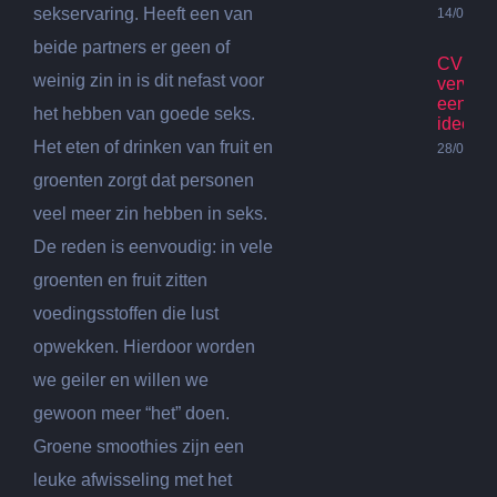
sekservaring. Heeft een van
14/07/20
beide partners er geen of
CV Ket
weinig zin in is dit nefast voor
vervan
een go
het hebben van goede seks.
idee?
Het eten of drinken van fruit en
28/06/20
groenten zorgt dat personen
veel meer zin hebben in seks.
De reden is eenvoudig: in vele
groenten en fruit zitten
voedingsstoffen die lust
opwekken. Hierdoor worden
we geiler en willen we
gewoon meer “het” doen.
Groene smoothies zijn een
leuke afwisseling met het