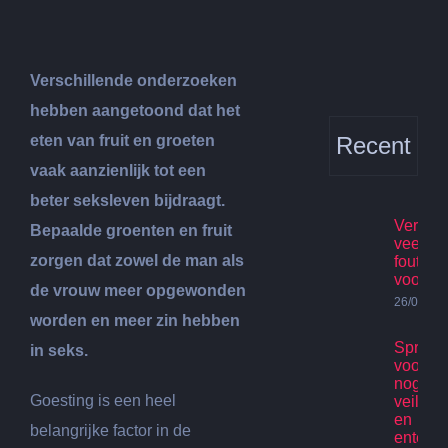
Verschillende onderzoeken
hebben aangetoond dat het
eten van fruit en groeten
Recent
vaak aanzienlijk tot een
beter seksleven bijdraagt.
Verhuis
Bepaalde groenten en fruit
veelge
zorgen dat zowel de man als
fouten
voorko
de vrouw meer opgewonden
26/07/20
worden en meer zin hebben
Spring
in seks.
voor ki
nog st
Goesting is een heel
veilig p
en
belangrijke factor in de
enterta