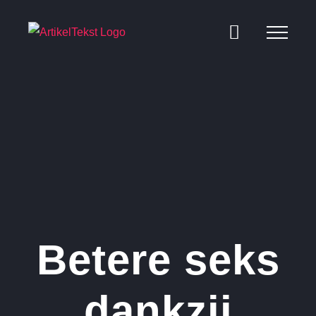
Ga
naar
inhoud
Betere seks
dankzij