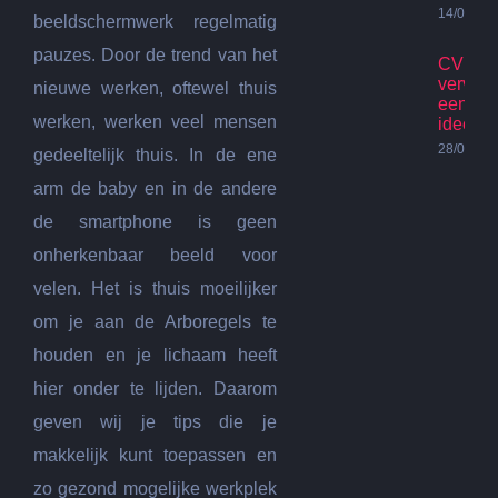
14/07/20
beeldschermwerk regelmatig
pauzes. Door de trend van het
CV Ket
vervan
nieuwe werken, oftewel thuis
een go
werken, werken veel mensen
idee?
28/06/20
gedeeltelijk thuis. In de ene
arm de baby en in de andere
de smartphone is geen
onherkenbaar beeld voor
velen. Het is thuis moeilijker
om je aan de Arboregels te
houden en je lichaam heeft
hier onder te lijden. Daarom
geven wij je tips die je
makkelijk kunt toepassen en
zo gezond mogelijke werkplek