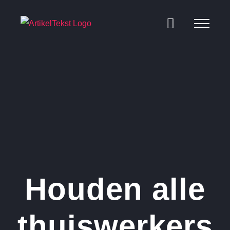
Ga
naar
inhoud
Houden alle
thuiswerkers