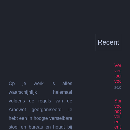
Bekijk
grotere
afbeelding
Recent
Verhuis
veelge
fouten
voorko
Op je werk is alles
26/07/20
waarschijnlijk helemaal
volgens de regels van de
Spring
voor ki
Arbowet georganiseerd: je
nog st
veilig p
hebt een in hoogte verstelbare
en
stoel en bureau en houdt bij
enterta