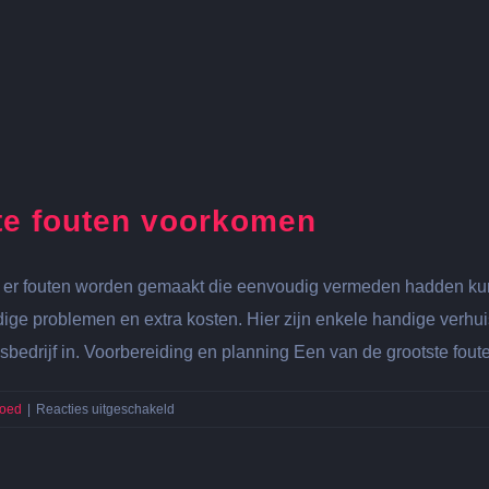
te fouten voorkomen
 als er fouten worden gemaakt die eenvoudig vermeden hadden 
odige problemen en extra kosten. Hier zijn enkele handige verh
isbedrijf in. Voorbereiding en planning Een van de grootste fout
voor
goed
|
Reacties uitgeschakeld
Verhuistips:
veelgemaakte
fouten