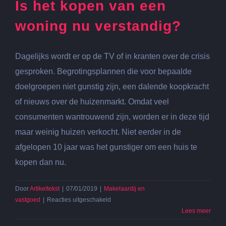
Is het kopen van een
makelaar
woning nu verstandig?
Dagelijks wordt er op de TV of in kranten over de crisis
gesproken. Begrotingsplannen die voor bepaalde
doelgroepen niet gunstig zijn, een dalende koopkracht
of nieuws over de huizenmarkt. Omdat veel
consumenten wantrouwend zijn, worden er in deze tijd
maar weinig huizen verkocht. Niet eerder in de
afgelopen 10 jaar was het gunstiger om een huis te
kopen dan nu.
Door
Artikeltekst
|
07/01/2019
|
Makelaardij en
voor
vastgoed
|
Reacties uitgeschakeld
Is
Lees meer
het