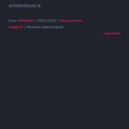
scholenbouw is
Door
Artikeltekst
|
04/01/2019
|
Makelaardij en
voor
vastgoed
|
Reacties uitgeschakeld
Tijdelijke
Lees meer
units
tonen
de
creativiteit
van
de
bouwsector