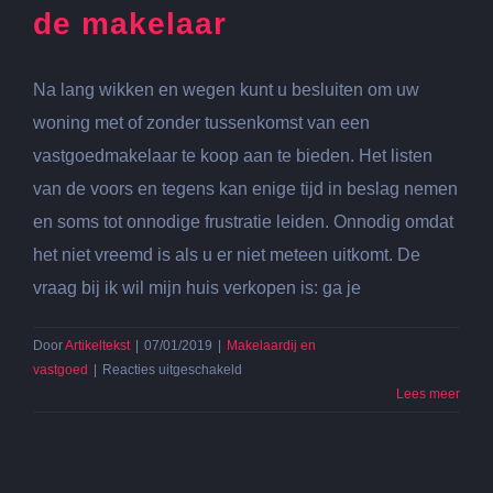
de makelaar
Na lang wikken en wegen kunt u besluiten om uw
woning met of zonder tussenkomst van een
vastgoedmakelaar te koop aan te bieden. Het listen
van de voors en tegens kan enige tijd in beslag nemen
en soms tot onnodige frustratie leiden. Onnodig omdat
het niet vreemd is als u er niet meteen uitkomt. De
vraag bij ik wil mijn huis verkopen is: ga je
Door
Artikeltekst
|
07/01/2019
|
Makelaardij en
voor
vastgoed
|
Reacties uitgeschakeld
Voordelen
Lees meer
en
nadelen
van
de