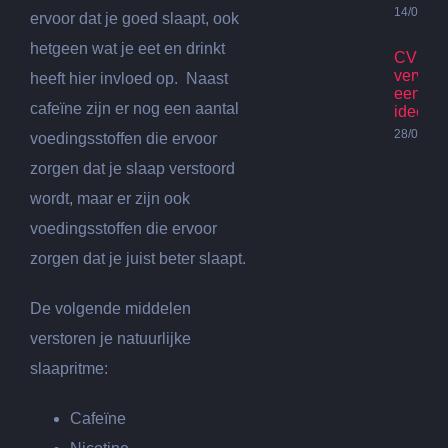
14/07/20
ervoor dat je goed slaapt, ook
hetgeen wat je eet en drinkt
CV Ket
vervan
heeft hier invloed op. Naast
een go
cafeïne zijn er nog een aantal
idee?
28/06/20
voedingsstoffen die ervoor
zorgen dat je slaap verstoord
wordt, maar er zijn ook
voedingsstoffen die ervoor
zorgen dat je juist beter slaapt.
De volgende middelen
verstoren je natuurlijke
slaapritme:
Cafeïne