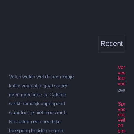
Bekijk
grotere
afbeelding
Recent
Verhuis
veelge
Velen weten wel dat een kopje
fouten
voorko
koffie voordat je gaat slapen
26/07/20
geen goed idee is. Cafeïne
werkt namelijk oppeppend
Spring
voor ki
waardoor je niet moe wordt.
nog st
veilig p
Niet alleen een heerlijke
en
boxspring bedden zorgen
enterta