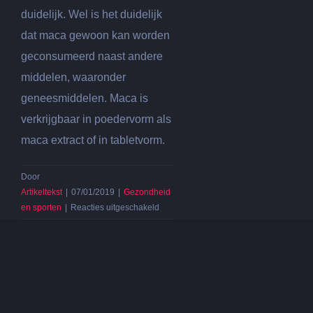
duidelijk. Wel is het duidelijk
dat maca gewoon kan worden
geconsumeerd naast andere
middelen, waaronder
geneesmiddelen. Maca is
verkrijgbaar in poedervorm als
maca extract of in tabletvorm.
Door
Artikeltekst
|
07/01/2019
|
Gezondheid
voor
en sporten
|
Reacties uitgeschakeld
Maca
voedingssupplement:
Maca
is
goed
voor