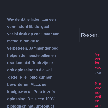
Wie denkt te lijden aan een
verminderd libido, gaat
veelal druk op zoek naar een
Recent
medicijn om dit te
verbeteren. Jammer genoeg
Verhuis
helpen de meeste pillen en
veelge
dranken niet. Toch zijn er
fouten
voorko
ook oplossingen die wel
26/07/20
degelijk je libido kunnen
Spring
bevorderen. Maca, een
voor ki
knolgewas uit Peru is zo’n
nog st
veilig p
oplossing. Dit is een 100%
en
enterta
biologisch natuurproduct