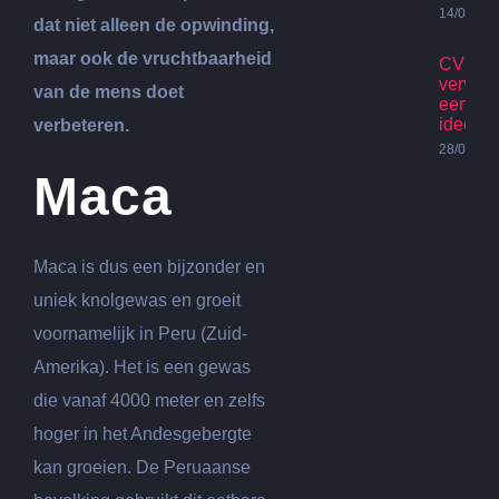
14/07/20
dat niet alleen de opwinding,
maar ook de vruchtbaarheid
CV Ket
vervan
van de mens doet
een go
idee?
verbeteren.
28/06/20
Maca
Maca is dus een bijzonder en
uniek knolgewas en groeit
voornamelijk in Peru (Zuid-
Amerika). Het is een gewas
die vanaf 4000 meter en zelfs
hoger in het Andesgebergte
kan groeien. De Peruaanse