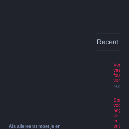
Bekijk
grotere
afbeelding
Recent
Verhuis
veelge
fouten
voorko
26/07/20
Spring
voor ki
nog st
veilig p
en
enterta
Als allereerst moet je er