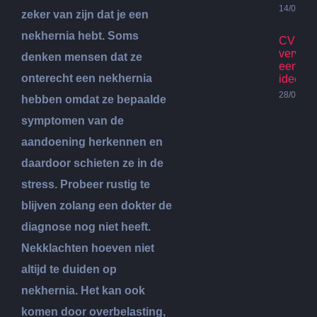
14/07/20
zeker van zijn dat je een
nekhernia hebt. Soms
CV Ket
vervan
denken mensen dat ze
een go
onterecht een nekhernia
idee?
28/06/20
hebben omdat ze bepaalde
symptomen van de
aandoening herkennen en
daardoor schieten ze in de
stress. Probeer rustig te
blijven zolang een dokter de
diagnose nog niet heeft.
Nekklachten hoeven niet
altijd te duiden op
nekhernia. Het kan ook
komen door overbelasting,