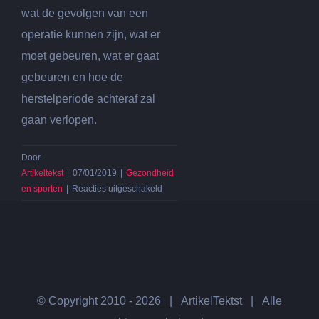
wat de gevolgen van een
operatie kunnen zijn, wat er
moet gebeuren, wat er gaat
gebeuren en hoe de
herstelperiode achteraf zal
gaan verlopen.
Door
Artikeltekst
|
07/01/2019
|
Gezondheid
voor
en sporten
|
Reacties uitgeschakeld
Nekhernia
oefeningen
om
de
nekklachten
te
verminderen
© Copyright 2010 -
2026 | ArtikelTektst | Alle