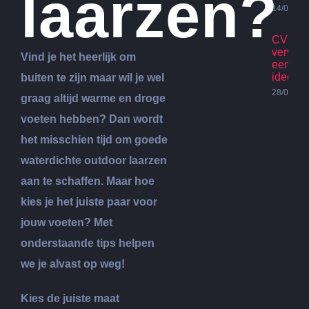
laarzen?
14/07/20
CV Ket
vervan
Vind je het heerlijk om
een go
idee?
buiten te zijn maar wil je wel
28/06/20
graag altijd warme en droge
voeten hebben? Dan wordt
het misschien tijd om goede
waterdichte outdoor laarzen
aan te schaffen. Maar hoe
kies je het juiste paar voor
jouw voeten? Met
onderstaande tips helpen
we je alvast op weg!
Kies de juiste maat