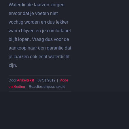
Waterdichte laarzen zorgen
ervoor dat je voeten niet
vochtig worden en dus lekker
warm blijven en je comfortabel
blijft lopen. Vraag dus voor de
aankoop naar een garantie dat
je laarzen ook echt waterdicht
zijn.
Door
Artikeltekst
|
07/01/2019
|
Mode
voor
en kleding
|
Reacties uitgeschakeld
Op
zoek
naar
outdoor
laarzen?