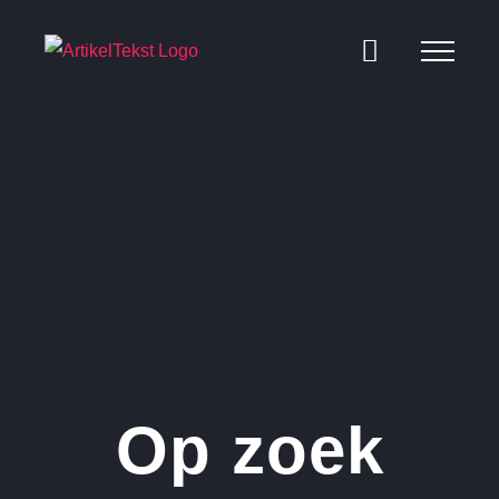
Ga
naar
inhoud
Op zoek