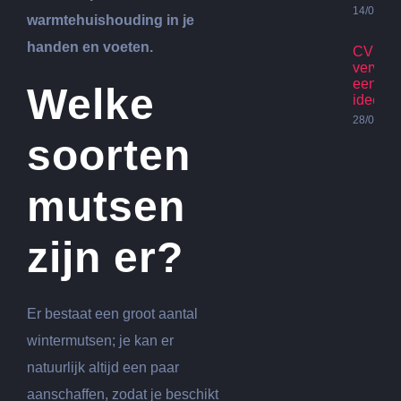
14/07/20
warmtehuishouding in je
handen en voeten.
CV Ket
vervan
een go
Welke
idee?
28/06/20
soorten
mutsen
zijn er?
Er bestaat een groot aantal
wintermutsen; je kan er
natuurlijk altijd een paar
aanschaffen, zodat je beschikt