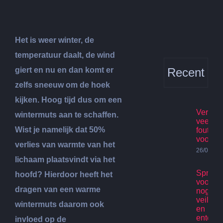
Het is weer winter, de
temperatuur daalt, de wind
giert en nu en dan komt er
Recent
zelfs sneeuw om de hoek
kijken. Hoog tijd dus om een
Verhuis
wintermuts aan te schaffen.
veelge
Wist je namelijk dat 50%
fouten
voorko
verlies van warmte van het
26/07/20
lichaam plaatsvindt via het
Spring
hoofd? Hierdoor heeft het
voor ki
dragen van een warme
nog st
veilig p
wintermuts daarom ook
en
enterta
invloed op de