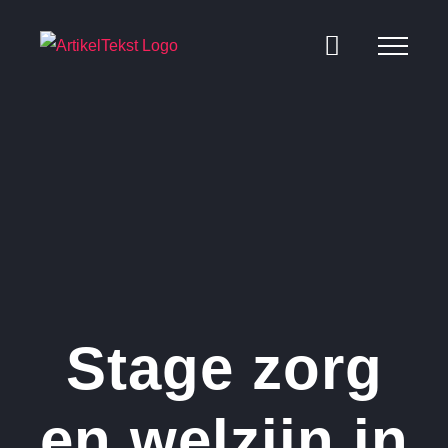
Ga
naar
inhoud
Stage zorg
en welzijn in