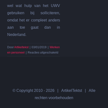
wel wat hulp van het UWV
gebruiken bij solliciteren,
omdat het er compleet anders
aan toe gaat dan in
Nederland.
Door
Artikeltekst
|
03/01/2019
|
Werken
voor
en personeel
|
Reacties uitgeschakeld
Stage
zorg
en
welzijn
in
Duitsland
populair
© Copyright 2010 -
2026 | ArtikelTektst | Alle
rechten voorbehouden