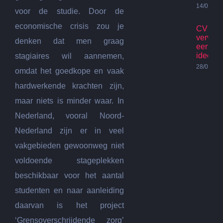
14/07/20
voor de studie. Door de
economische crisis zou je
CV Ket
vervan
denken dat men graag
een go
idee?
stagiaires wil aannemen,
28/06/20
omdat het goedkope en vaak
hardwerkende krachten zijn,
maar niets is minder waar. In
Nederland, vooral Noord-
Nederland zijn er in veel
vakgebieden gewoonweg niet
voldoende stageplekken
beschikbaar voor het aantal
studenten en naar aanleiding
daarvan is het project
‘Grensoverschrijdende zorg’