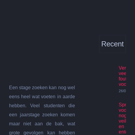
Bekijk
grotere
afbeelding
Recent
Verhuis
veelge
fouten
voorko
Een stage zoeken kan nog wel
26/07/20
eens heel wat voeten in aarde
Spring
hebben. Veel studenten die
voor ki
een jaarstage zoeken komen
nog st
veilig p
maar niet aan de bak, wat
en
enterta
grote gevolgen kan hebben