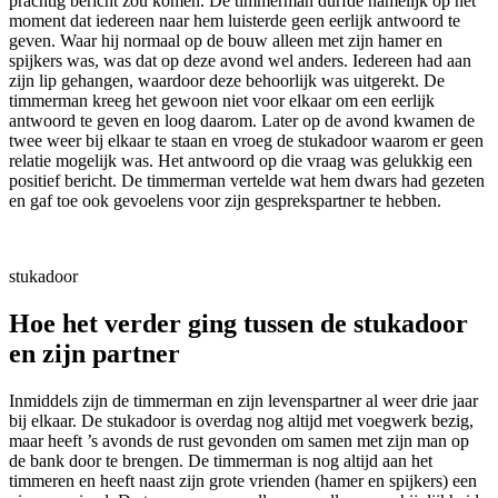
prachtig bericht zou komen. De timmerman durfde namelijk op het
moment dat iedereen naar hem luisterde geen eerlijk antwoord te
geven. Waar hij normaal op de bouw alleen met zijn hamer en
spijkers was, was dat op deze avond wel anders. Iedereen had aan
zijn lip gehangen, waardoor deze behoorlijk was uitgerekt. De
timmerman kreeg het gewoon niet voor elkaar om een eerlijk
antwoord te geven en loog daarom. Later op de avond kwamen de
twee weer bij elkaar te staan en vroeg de stukadoor waarom er geen
relatie mogelijk was. Het antwoord op die vraag was gelukkig een
positief bericht. De timmerman vertelde wat hem dwars had gezeten
en gaf toe ook gevoelens voor zijn gesprekspartner te hebben.
stukadoor
Hoe het verder ging tussen de stukadoor
en zijn partner
Inmiddels zijn de timmerman en zijn levenspartner al weer drie jaar
bij elkaar. De stukadoor is overdag nog altijd met voegwerk bezig,
maar heeft ’s avonds de rust gevonden om samen met zijn man op
de bank door te brengen. De timmerman is nog altijd aan het
timmeren en heeft naast zijn grote vrienden (hamer en spijkers) een