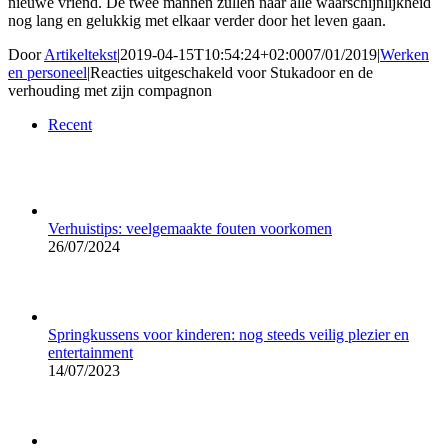
nieuwe vriend. De twee mannen zullen naar alle waarschijnlijkheid
nog lang en gelukkig met elkaar verder door het leven gaan.
Door
Artikeltekst
|
2019-04-15T10:54:24+02:00
07/01/2019
|
Werken
en personeel
|
Reacties uitgeschakeld
voor Stukadoor en de
verhouding met zijn compagnon
Recent
Verhuistips: veelgemaakte fouten voorkomen
26/07/2024
Springkussens voor kinderen: nog steeds veilig plezier en
entertainment
14/07/2023