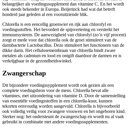
belangrijker als voedingssupplement dan vitamine C. En het wordt
ook steeds bekender in Europa. Beijerinck had wat dat betreft
honderd jaar geleden al een vooruitziende blik.
Chlorella is een eencellig groenwier en rijk aan chlorofyl en
voedingsstoffen. Het bevordert de spijsvertering en versterkt het
immuunsysteem. De aanwezigheid van chlorofyl (zo’n vijf procent)
zorgt er mede voor dat chlorella ook de groei stimuleert van de
darmbacterie Lactobacillus. Deze stimuleert het functionern van de
dikke darm. Het cellulosemembraan van chlorella bindt zware
metalen als cadmium en lood en ontgift daardoor de darmen en is
verkrijgbaar in de gezondheidswinkel.
Zwangerschap
Dit bijzondere voedingssypplement wordt ook gezien als een
complete voedingsbron voor de mens. Chlorella bevat alle
vitamines, met uitzondering van vitamine D. Door de samenstelling
van essentiële voedingsstoffen in een chlorella-kuur, kunnen
tekorten eenvoudig worden aangevuld. Chlorella is bijvoorbeeld
ook volledig veilig voor zwangere vrouwen en het ongeboren kind.
Sterker nog: het ondersteunt de zwangerschap en wordt nu al vaak
gebruikt in combinatie met andere voedingssupplementen.