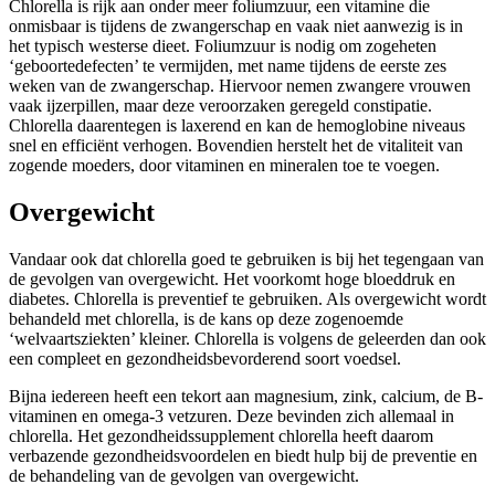
Chlorella is rijk aan onder meer foliumzuur, een vitamine die
onmisbaar is tijdens de zwangerschap en vaak niet aanwezig is in
het typisch westerse dieet. Foliumzuur is nodig om zogeheten
‘geboortedefecten’ te vermijden, met name tijdens de eerste zes
weken van de zwangerschap. Hiervoor nemen zwangere vrouwen
vaak ijzerpillen, maar deze veroorzaken geregeld constipatie.
Chlorella daarentegen is laxerend en kan de hemoglobine niveaus
snel en efficiënt verhogen. Bovendien herstelt het de vitaliteit van
zogende moeders, door vitaminen en mineralen toe te voegen.
Overgewicht
Vandaar ook dat chlorella goed te gebruiken is bij het tegengaan van
de gevolgen van overgewicht. Het voorkomt hoge bloeddruk en
diabetes. Chlorella is preventief te gebruiken. Als overgewicht wordt
behandeld met chlorella, is de kans op deze zogenoemde
‘welvaartsziekten’ kleiner. Chlorella is volgens de geleerden dan ook
een compleet en gezondheidsbevorderend soort voedsel.
Bijna iedereen heeft een tekort aan magnesium, zink, calcium, de B-
vitaminen en omega-3 vetzuren. Deze bevinden zich allemaal in
chlorella. Het gezondheidssupplement chlorella heeft daarom
verbazende gezondheidsvoordelen en biedt hulp bij de preventie en
de behandeling van de gevolgen van overgewicht.