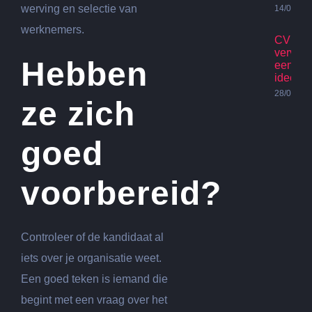
werving en selectie van
14/07/20
werknemers.
CV Ket
vervan
Hebben
een go
idee?
28/06/20
ze zich
goed
voorbereid?
Controleer of de kandidaat al
iets over je organisatie weet.
Een goed teken is iemand die
begint met een vraag over het