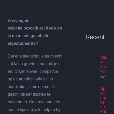
Werving en
selectie procedure; hoe kies
je de meest geschikte
Recent
afgestudeerde?
Dat ene talent dat je team echt
Verhuis
veelge
zal laten groeien, hoe pik je dit
fouten
voorko
eruit? Met zoveel competitie
26/07/20
op de arbeidsmarkt is het
noodzakelijk om de meest
Spring
voor ki
geschikte kandidaten te
nog st
herkennen. Onderstaand een
veilig p
en
aantal tips om je te helpen bij
enterta