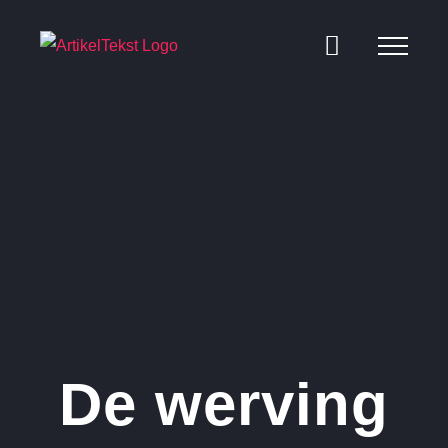
Ga
naar
inhoud
De werving