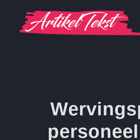
Ga
naar
inhoud
Wervings
personeel