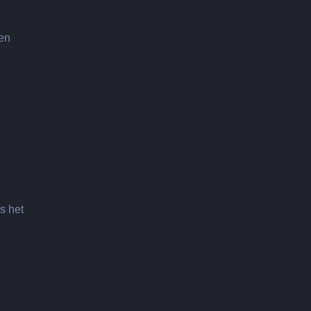
men
s het