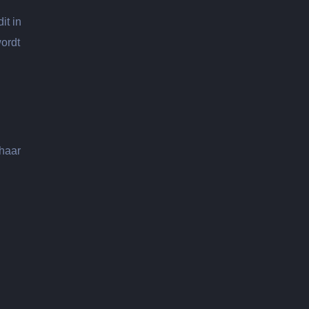
it in
wordt
 haar