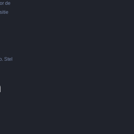
or de
itie
p. Stel
n