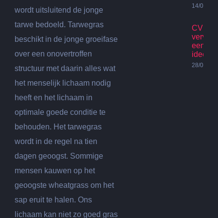
14/07/20
wordt uitsluitend de jonge
tarwe bedoeld. Tarwegras
CV Ket
vervan
beschikt in de jonge groeifase
een go
over een onovertroffen
idee?
28/06/20
structuur met daarin alles wat
het menselijk lichaam nodig
heeft en het lichaam in
optimale goede conditie te
behouden. Het tarwegras
wordt in de regel na tien
dagen geoogst. Sommige
mensen kauwen op het
geoogste wheatgrass om het
sap eruit te halen. Ons
lichaam kan niet zo goed gras