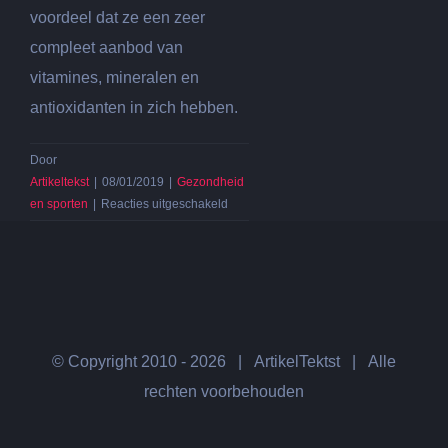
voordeel dat ze een zeer
compleet aanbod van
vitamines, mineralen en
antioxidanten in zich hebben.
Door
Artikeltekst
|
08/01/2019
|
Gezondheid
voor
en sporten
|
Reacties uitgeschakeld
Wheatgrass
of
tarwegras
heeft
een
uitzonderlijk
hoge
© Copyright 2010 -
2026 | ArtikelTektst | Alle
voedingswaarde
rechten voorbehouden