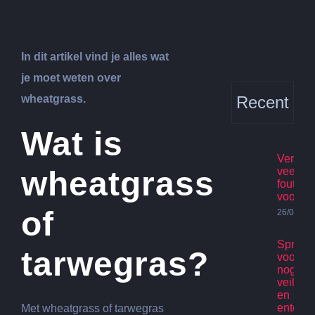
In dit artikel vind je alles wat
je moet weten over
wheatgrass.
Recent
Wat is
Verhuis
wheatgrass
veelge
fouten
voorko
of
26/07/20
Spring
tarwegras?
voor ki
nog st
veilig p
en
enterta
Met wheatgrass of tarwegras