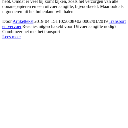
hebt. Omdat er veel bij komt kijken, zoals het verzorgen van alle
douanepapieren en een uitvoer aangifte, bijvoorbeeld. Maar ook als
u goederen uit het buitenland wilt halen
Door
Artikeltekst
|
2019-04-15T10:50:08+02:00
02/01/2019
|
Transport
en vervoer
|
Reacties uitgeschakeld
voor Uitvoer aangifte nodig?
Combineer het met het transport
Lees meer