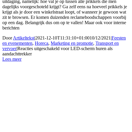
uitdaging, namelijk: hoe val je op tussen álle prikkels die men
dagelijks voorgeschoteld krijgt? Ga zelf eens na hoeveel prikkels je
krijgt als je door een winkelstraat loopt, of wanneer je gewoon wat
zit te browsen. Er komen duizenden reclameboodschappen voorbij
op een dag. Belangrijk dus om op te vallen! Maar ook voor interne
berichten
Door
Artikeltekst
|
2021-12-10T11:31:10+01:00
10/12/2021
|
Feesten
en evenementen
,
Horeca
,
Marketing en promotie
,
Transport en
vervoer
|
Reacties uitgeschakeld
voor LED-scherm huren als
aandachttrekker
Lees meer